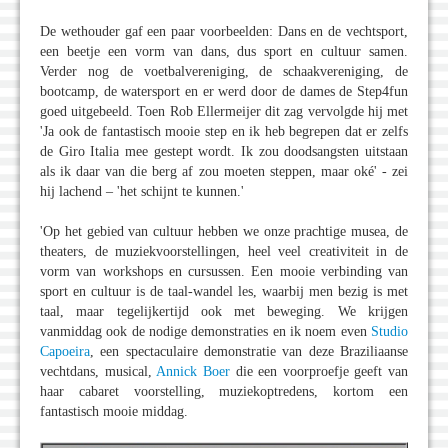
De wethouder gaf een paar voorbeelden: Dans en de vechtsport,
een beetje een vorm van dans, dus sport en cultuur samen.
Verder nog de voetbalvereniging, de schaakvereniging, de
bootcamp, de watersport en er werd door de dames de Step4fun
goed uitgebeeld. Toen Rob Ellermeijer dit zag vervolgde hij met
'Ja ook de fantastisch mooie step en ik heb begrepen dat er zelfs
de Giro Italia mee gestept wordt. Ik zou doodsangsten uitstaan
als ik daar van die berg af zou moeten steppen, maar oké' - zei
hij lachend – 'het schijnt te kunnen.'
'Op het gebied van cultuur hebben we onze prachtige musea, de
theaters, de muziekvoorstellingen, heel veel creativiteit in de
vorm van workshops en cursussen. Een mooie verbinding van
sport en cultuur is de taal-wandel les, waarbij men bezig is met
taal, maar tegelijkertijd ook met beweging. We krijgen
vanmiddag ook de nodige demonstraties en ik noem even
Studio
Capoeira
, een spectaculaire demonstratie van deze Braziliaanse
vechtdans, musical,
Annick Boer
die een voorproefje geeft van
haar cabaret voorstelling, muziekoptredens, kortom een
fantastisch mooie middag.