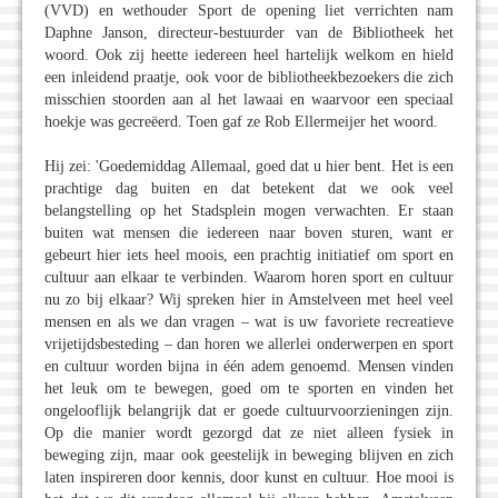
(VVD) en wethouder Sport de opening liet verrichten nam
Daphne Janson, directeur-bestuurder van de Bibliotheek het
woord. Ook zij heette iedereen heel hartelijk welkom en hield
een inleidend praatje, ook voor de bibliotheekbezoekers die zich
misschien stoorden aan al het lawaai en waarvoor een speciaal
hoekje was gecreëerd. Toen gaf ze Rob Ellermeijer het woord.
Hij zei: 'Goedemiddag Allemaal, goed dat u hier bent. Het is een
prachtige dag buiten en dat betekent dat we ook veel
belangstelling op het Stadsplein mogen verwachten. Er staan
buiten wat mensen die iedereen naar boven sturen, want er
gebeurt hier iets heel moois, een prachtig initiatief om sport en
cultuur aan elkaar te verbinden. Waarom horen sport en cultuur
nu zo bij elkaar? Wij spreken hier in Amstelveen met heel veel
mensen en als we dan vragen – wat is uw favoriete recreatieve
vrijetijdsbesteding – dan horen we allerlei onderwerpen en sport
en cultuur worden bijna in één adem genoemd. Mensen vinden
het leuk om te bewegen, goed om te sporten en vinden het
ongelooflijk belangrijk dat er goede cultuurvoorzieningen zijn.
Op die manier wordt gezorgd dat ze niet alleen fysiek in
beweging zijn, maar ook geestelijk in beweging blijven en zich
laten inspireren door kennis, door kunst en cultuur. Hoe mooi is