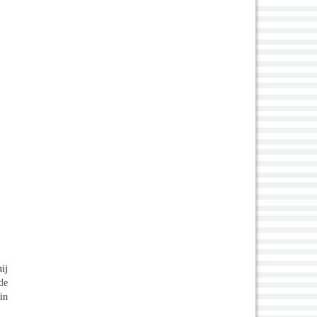
ij
de
in