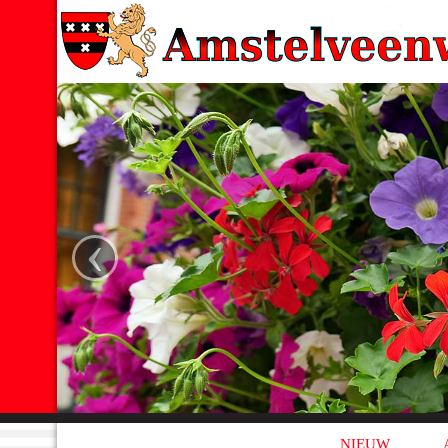
‹
NIEUW