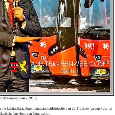
stelveenweb.com - 2018)
rme kapitaalkrachtige duurzaamheidsinjectie van de Transdev Group voor de
elektrische busvloot van Connexxion