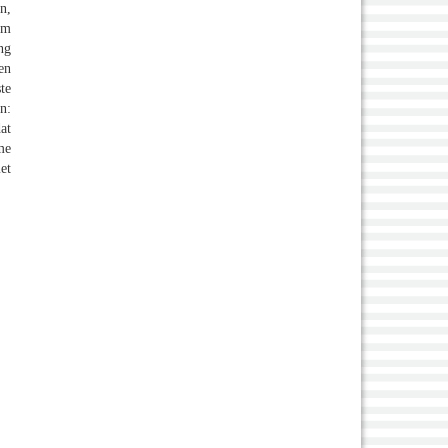
n,
am
ng
en
te
n:
at
me
et