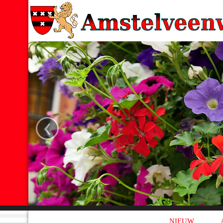
‹
NIEUW