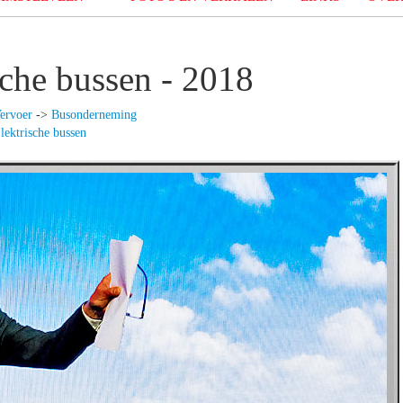
sche bussen - 2018
ervoer
->
Busonderneming
lektrische bussen