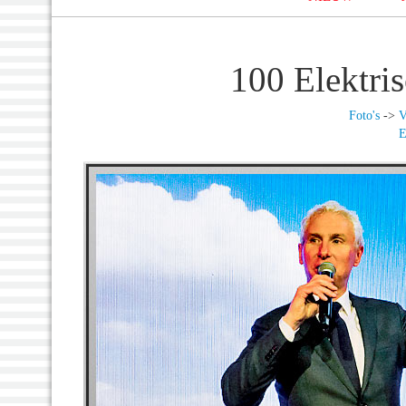
100 Elektri
Foto's
->
V
E