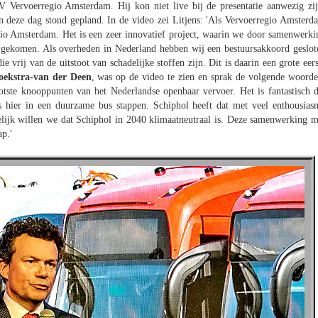
V Vervoerregio Amsterdam. Hij kon niet live bij de presentatie aanwezig zij
n deze dag stond gepland. In de video zei Litjens: 'Als Vervoerregio Amsterd
egio Amsterdam. Het is een zeer innovatief project, waarin we door samenwerki
jn gekomen. Als overheden in Nederland hebben wij een bestuursakkoord geslot
 vrij van de uitstoot van schadelijke stoffen zijn. Dit is daarin een grote eers
ekstra-van der Deen
, was op de video te zien en sprak de volgende woorde
otste knooppunten van het Nederlandse openbaar vervoer. Het is fantastisch d
s hier in een duurzame bus stappen. Schiphol heeft dat met veel enthousias
elijk willen we dat Schiphol in 2040 klimaatneutraal is. Deze samenwerking m
p.'