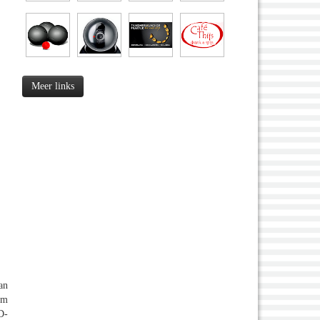
Meer links
an
om
D-