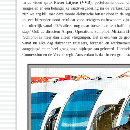
In de video sprak
Pieter Litjens (VVD)
, portefeuillehouder O
aangezien er een belangrijke raadsvergadering na de verkiezinge
zijn we erg blij met deze mooie elektrische bussenvloot in de r
tot een bijzonder mooi resultaat voor reizigers en bewoners zi
om uiterlijk vanaf 2025 alleen nog maar bussen aan te schaffen die
stap.' Ook de directeur Airport Operations Schiphol,
Miriam Ho
'Schiphol is meer dan alleen vliegtuigen. Het is een van de gro
vanaf nu elke dag duizenden reizigers, forensen en werknemer
aangejaagd en er heel graag onze bijdrage aan geleverd. Uiteind
Connexxion en de Vervoerregio Amsterdam is daarin een grote sta