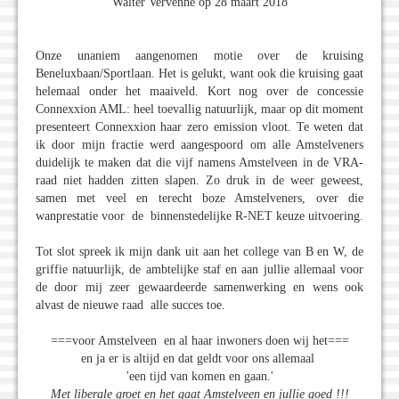
Walter Vervenne op 28 maart 2018
Onze unaniem aangenomen motie over de kruising
Beneluxbaan/Sportlaan. Het is gelukt, want ook die kruising gaat
helemaal onder het maaiveld. Kort nog over de concessie
Connexxion AML: heel toevallig natuurlijk, maar op dit moment
presenteert Connexxion haar zero emission vloot. Te weten dat
ik door mijn fractie werd aangespoord om alle Amstelveners
duidelijk te maken dat die vijf namens Amstelveen in de VRA-
raad niet hadden zitten slapen. Zo druk in de weer geweest,
samen met veel en terecht boze Amstelveners, over die
wanprestatie voor de binnenstedelijke R-NET keuze uitvoering.
Tot slot spreek ik mijn dank uit aan het college van B en W, de
griffie natuurlijk, de ambtelijke staf en aan jullie allemaal voor
de door mij zeer gewaardeerde samenwerking en wens ook
alvast de nieuwe raad alle succes toe.
===voor Amstelveen en al haar inwoners doen wij het===
en ja er is altijd en dat geldt voor ons allemaal
'een tijd van komen en gaan.'
Met liberale groet en het gaat Amstelveen en jullie goed !!!