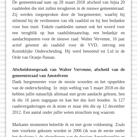
De gemeenteraad nam op 28 maart 2018 afscheid van bijna 20
raadsleden die niet zullen terugkeren in de nieuwe gemeenteraad.
Zij werden toegesproken door de burgemeester, waarbij hij
stilstond bij de verdiensten van elk raadslid en hij hen bedankte
voor hun inzet. Enkele raadsleden namen ook het woord voor
een terugblik op hun raadslidmaatschap, een bedankje en
aandachtspunten voor de nieuwe raad. Walter Vervenne, 16 jaar
actief geweest als raadslid voor de VVD, ontving een
Koninklijke Onderscheiding. Hij werd benoemd tot Lid in de
Orde van Oranje-Nassau.
Afscheidstoespraak van Walter Vervenne, afscheid van de
gemeenteraad van Amstelveen
Dank burgemeester voor de mooie woorden en het opspelden
van de onderscheiding. In mijn weblog van 5 maart 2018 en die
hebben jullie natuurlijk allemaal met grote aandacht gelezen, ben
ik die 16 jaren nagegaan en kan het dus kort houden. Ja 127
raadsvergaderingen en ik miste er maar één die op 12 december
2012. Een aantal onder jullie weten misschien nog waarom.
Markante momenten beleefde ik en met grote voldoening. Zoals
met voorkeur gekozen worden in 2006 (ik was de eerste onder
het dualisme ), de afrondingen van de dossiers Amstelveenlijn en