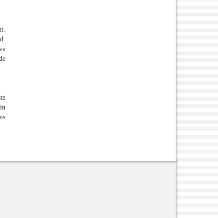
t.
d.
ve
de
te
in
ms