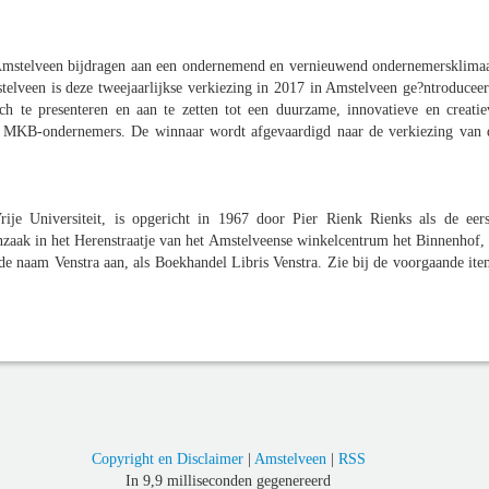
Amstelveen bijdragen aan een ondernemend en vernieuwend ondernemersklimaa
lveen is deze tweejaarlijkse verkiezing in 2017 in Amstelveen ge?ntroduceer
h te presenteren en aan te zetten tot een duurzame, innovatieve en creatie
de MKB-ondernemers. De winnaar wordt afgevaardigd naar de verkiezing van 
e Universiteit, is opgericht in 1967 door Pier Rienk Rienks als de eers
zaak in het Herenstraatje van het Amstelveense winkelcentrum het Binnenhof, 
e naam Venstra aan, als Boekhandel Libris Venstra. Zie bij de voorgaande ite
Copyright en Disclaimer
|
Amstelveen
|
RSS
In 9,9 milliseconden gegenereerd