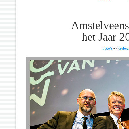
Amstelveens
het Jaar 
Foto's
->
Gebeur