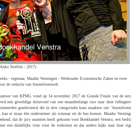
Anko Stoffels - 2017)
enks - eigenaar, Maaike Veeningen - Wethouder Economische Zaken en twee
oor de redactie van Amstelveenweb
fdkantoor van KPMG vond op 14 november 2017 de Grande Finale van de eers
werd een geweldige slotavond van een maandenlange race naar deze felbegeer
omineerden geselecteerd die in drie categorieën kans maakten om ‘Amstelveen
k kan er maar één ondernemer als winnaar uit de bus komen. Maaike Veening
kend, dat de jury unaniem heeft gekozen voor Boekhandel Venstra; een bedrij
met een duidelijke visie voor de toekomst en dat anders kijkt naar haar eig