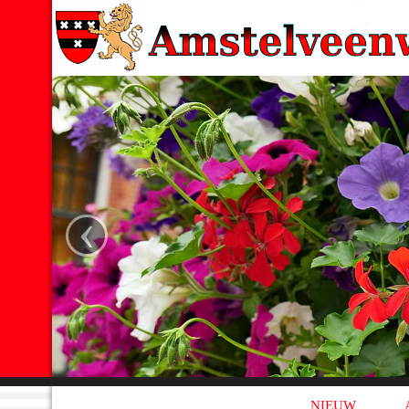
‹
NIEUW