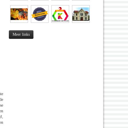
Meer links
te
de
se
en
f,
en