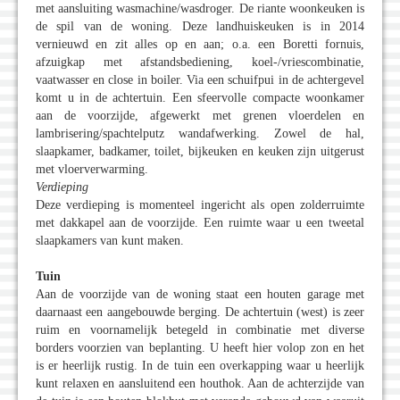
met aansluiting wasmachine/wasdroger. De riante woonkeuken is
de spil van de woning. Deze landhuiskeuken is in 2014
vernieuwd en zit alles op en aan; o.a. een Boretti fornuis,
afzuigkap met afstandsbediening, koel-/vriescombinatie,
vaatwasser en close in boiler. Via een schuifpui in de achtergevel
komt u in de achtertuin. Een sfeervolle compacte woonkamer
aan de voorzijde, afgewerkt met grenen vloerdelen en
lambrisering/spachtelputz wandafwerking. Zowel de hal,
slaapkamer, badkamer, toilet, bijkeuken en keuken zijn uitgerust
met vloerverwarming.
Verdieping
Deze verdieping is momenteel ingericht als open zolderruimte
met dakkapel aan de voorzijde. Een ruimte waar u een tweetal
slaapkamers van kunt maken.
Tuin
Aan de voorzijde van de woning staat een houten garage met
daarnaast een aangebouwde berging. De achtertuin (west) is zeer
ruim en voornamelijk betegeld in combinatie met diverse
borders voorzien van beplanting. U heeft hier volop zon en het
is er heerlijk rustig. In de tuin een overkapping waar u heerlijk
kunt relaxen en aansluitend een houthok. Aan de achterzijde van