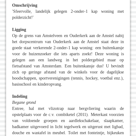
Omschrijving
'Sfeervolle, landelijk gelegen 2-onder-1 kap woning met
polderzicht!'
Ligging
Op de grens van Amstelveen en Ouderkerk aan de Amstel nabij
het dorpscentrum van Ouderkerk aan de Amstel staat deze in
goede staat verkerende 2-onder-1 kap woning: een buitenkansje
voor de huizenzoeker die iets aparts zoekt! Deze woning is
gelegen aan een landweg in het poldergebied maar op
fietsafstand van Amsterdam. Een buitenkansje dus! U bevindt
zich op geringe afstand van de winkels voor de dagelijkse
boodschappen, sportverenigingen (tennis, hockey, voetbal enz.),
basisschool en kinderopvang.
Indeling
Begane grond
Entree, hal met vlizotrap naar bergvliering waarin de
opstelplaats voor de c.v. combiketel (2011). Meterkast voorzien
van voldoende groepen en aardlekschakelaar, slaapkamer,
badkamer uitgevoerd in licht tegelwerk en uitgerust met ligbad,
douche en wastafel in meubel. Toilet met fonteintje, bijkeuken