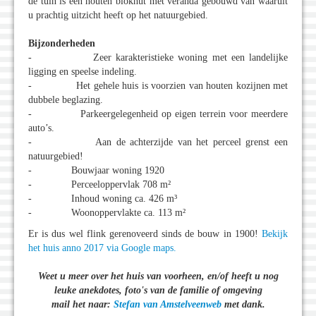
de tuin is een houten blokhut met veranda gebouwd van waaruit
u prachtig uitzicht heeft op het natuurgebied.
Bijzonderheden
- Zeer karakteristieke woning met een landelijke
ligging en speelse indeling.
- Het gehele huis is voorzien van houten kozijnen met
dubbele beglazing.
- Parkeergelegenheid op eigen terrein voor meerdere
auto’s.
- Aan de achterzijde van het perceel grenst een
natuurgebied!
- Bouwjaar woning 1920
- Perceeloppervlak 708 m²
- Inhoud woning ca. 426 m³
- Woonoppervlakte ca. 113 m²
Er is dus wel flink gerenoveerd sinds de bouw in 1900!
Bekijk
het huis anno 2017 via Google maps.
Weet u meer over het huis van voorheen, en/of heeft u nog
leuke anekdotes, foto's van de familie of omgeving
mail het naar:
Stefan van Amstelveenweb
met dank.