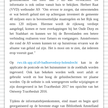
informatie is ook online vanuit huis te bekijken. Herbert Raat
(VVD) wethouder A9: “Om ervoor te zorgen, dat omwonenden
er wat betreft geluid niet op achtergaan investeert de gemeente
40 miljoen euro in bovenwettelijke maatregelen en het Rijk nog
eens 120 miljoen. Hiermee wordt de rijksweg verdiept
aangelegd, komen er twee overkappingen bij het Oude Dorp en
het Stadshart en kunnen we bij de Bovenlanden een betere
verbinding realiseren voor fietsers en voetgangers. Amstelveners
die rond de A9 wonen kunnen tot op huisniveau ervaren wat de
afname van geluid zal zijn. Het is mooi om te zien, dat iedereen
erop vooruit gaat.”
Op
rws.tik-app.nl/a9-badhoevedorp-holendrecht
kan in de
applicatie de postcode en het huisnummer in de zoekbalk worden
ingevoerd. Ook kan bekeken worden welk soort asfalt er
gebruikt wordt en hoe hoog de geluidsschermen ter plaatse
worden. Op de website is ook weergegeven welke wijzigingen er
zijn doorgevoerd in het Tracébesluit 2017 ten opzichte van het
Ontwerp Tracébesluit 2016.
Tijdens de informatiebijeenkomsten, eind maart en begin april
georganiseerd op de bovenste etage van Bibliotheek Amstelland