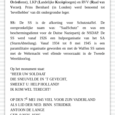
O
rde
d
ienst), LKP (
L
andelijke
K
nok
p
loegen) en RVV (
R
aad
v
an
V
erzet
)
. Prins Bernhard (in Londen) werd benoemd tot
'bevelhebber' van dit ondergrondse leger.
SS:
De SS is de afkorting voor Schutzstaffel. De
oorspronkelijke naam was: “SaalSchutz” en was een
beschermingsdienst voor de Duitse Naziepartij de NSDAP. De
SS werd vanaf 1926 een hulporganisatie van het SA
(SturmAbteilung). Vanaf 1934 tot 8 mei 1945 is een
paramilitaire organisatie geworden en met de Waffen SS samen
met de Wehrmacht veel ellende veroorzaakt in de Tweede
Wereldoorlog.
Op het monument staat:
“HEER UW SOLDAAT
DIE SNEUVELDE IN ’T GEVECHT,
SMEEKT U: HELP HOLLAND!
IK KOM WEL TERECHT!
E
OP DEN 7
MEI 1945 VIEL VOOR ZIJN VADERLAND
ALS LID DER NED. BINN. STRIJDKR.
ANTOON DE LANGE