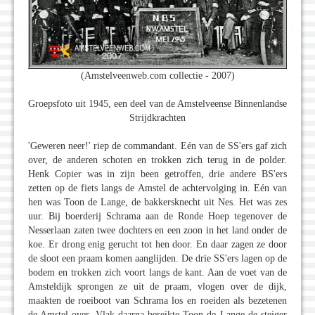
(Amstelveenweb.com collectie - 2007)
Groepsfoto uit 1945, een deel van de Amstelveense Binnenlandse
Strijdkrachten
'Geweren neer!' riep de commandant. Eén van de SS'ers gaf zich
over, de anderen schoten en trokken zich terug in de polder.
Henk Copier was in zijn been getroffen, drie andere BS'ers
zetten op de fiets langs de Amstel de achtervolging in. Eén van
hen was Toon de Lange, de bakkersknecht uit Nes. Het was zes
uur. Bij boerderij Schrama aan de Ronde Hoep tegenover de
Nesserlaan zaten twee dochters en een zoon in het land onder de
koe. Er drong enig gerucht tot hen door. En daar zagen ze door
de sloot een praam komen aanglijden. De drie SS'ers lagen op de
bodem en trokken zich voort langs de kant. Aan de voet van de
Amsteldijk sprongen ze uit de praam, vlogen over de dijk,
maakten de roeiboot van Schrama los en roeiden als bezetenen
de Amstel over. Vlak daarna bereikte Toon de Lange de steiger