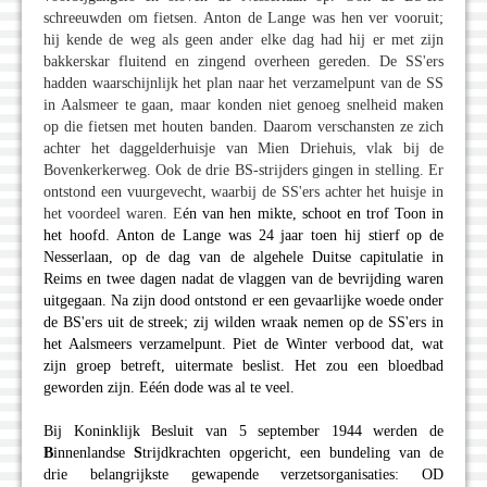
schreeuwden om fietsen. Anton de Lange was hen ver vooruit;
hij kende de weg als geen ander elke dag had hij er met zijn
bakkerskar fluitend en zingend overheen gereden. De SS'ers
hadden waarschijnlijk het plan naar het verzamelpunt van de SS
in Aalsmeer te gaan, maar konden niet genoeg snelheid maken
op die fietsen met houten banden. Daarom verschansten ze zich
achter het daggelderhuisje van Mien Driehuis, vlak bij de
Bovenkerkerweg. Ook de drie BS-strijders gingen in stelling. Er
ontstond een vuurgevecht, waarbij de SS'ers achter het huisje in
het voordeel waren. E
én van hen mikte, schoot en trof Toon in
het hoofd. Anton de Lange was 24 jaar toen hij stierf op de
Nesserlaan, op de dag van de algehele Duitse capitulatie in
Reims en twee dagen nadat de vlaggen van de bevrijding waren
uitgegaan. Na zijn dood ontstond er een gevaarlijke woede onder
de BS'ers uit de streek; zij wilden wraak nemen op de SS'ers in
het Aalsmeers verzamelpunt. Piet de Winter verbood dat, wat
zijn groep betreft, uitermate beslist. Het zou een bloedbad
geworden zijn. Eéén dode was al te veel.
Bij Koninklijk Besluit van 5 september 1944 werden de
B
innenlandse
S
trijdkrachten opgericht, een bundeling van de
drie belangrijkste gewapende verzetsorganisaties: OD