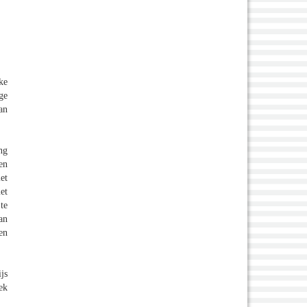
ke
ge
an
ng
en
et
et
te
an
en
js
ek