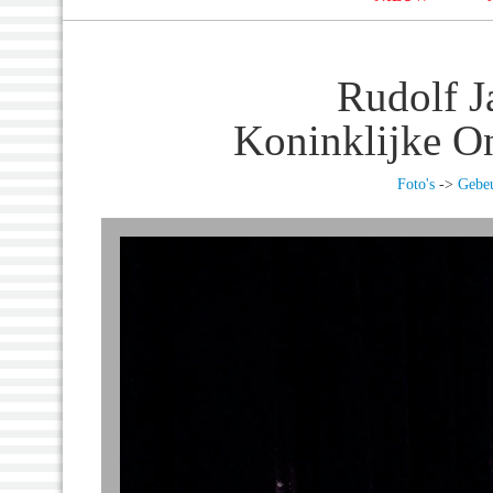
Rudolf J
Koninklijke O
Foto's
->
Gebeu