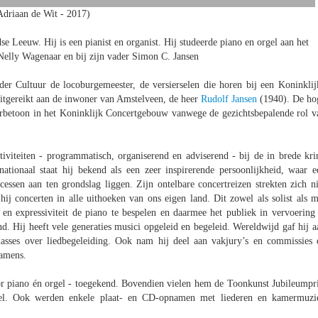
Adriaan de Wit - 2017)
e Leeuw. Hij is een pianist en organist. Hij studeerde piano en orgel aan het
elly Wagenaar en bij zijn vader Simon C. Jansen
r Cultuur de locoburgemeester, de versierselen die horen bij een Koninklij
itgereikt aan de inwoner van Amstelveen, de heer
Rudolf Jansen
(1940). De ho
erbetoon in het Koninklijk Concertgebouw vanwege de gezichtsbepalende rol v
iviteiten - programmatisch, organiserend en adviserend - bij de in brede kri
ationaal staat hij bekend als een zeer inspirerende persoonlijkheid, waar e
ccessen aan ten grondslag liggen. Zijn ontelbare concertreizen strekten zich ni
hij concerten in alle uithoeken van ons eigen land. Dit zowel als solist als m
t en expressiviteit de piano te bespelen en daarmee het publiek in vervoering 
d. Hij heeft vele generaties musici opgeleid en begeleid. Wereldwijd gaf hij a
classes over liedbegeleiding. Ook nam hij deel aan vakjury’s en commissies 
xamens.
r piano én orgel - toegekend. Bovendien vielen hem de Toonkunst Jubileumpri
eel. Ook werden enkele plaat- en CD-opnamen met liederen en kamermuzi