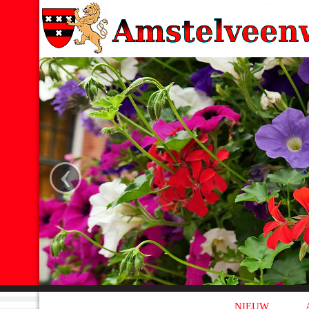
‹
NIEUW