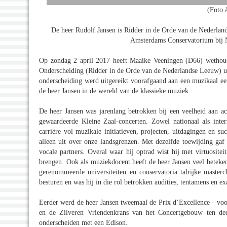
(Foto 
De heer Rudolf Jansen is Ridder in de Orde van de Nederlands
Amsterdams Conservatorium bij N
Op zondag 2 april 2017 heeft Maaike Veeningen (D66) wethoude
Onderscheiding (Ridder in de Orde van de Nederlandse Leeuw) u
onderscheiding werd uitgereikt voorafgaand aan een muzikaal e
de heer Jansen in de wereld van de klassieke muziek.
De heer Jansen was jarenlang betrokken bij een veelheid aan act
gewaardeerde Kleine Zaal-concerten. Zowel nationaal als intern
carrière vol muzikale initiatieven, projecten, uitdagingen en su
alleen uit over onze landsgrenzen. Met dezelfde toewijding gaf 
vocale partners. Overal waar hij optrad wist hij met virtuositei
brengen. Ook als muziekdocent heeft de heer Jansen veel beteken
gerenommeerde universiteiten en conservatoria talrijke master
besturen en was hij in die rol betrokken audities, tentamens en e
Eerder werd de heer Jansen tweemaal de Prix d’Excellence - voo
en de Zilveren Vriendenkrans van het Concertgebouw ten d
onderscheiden met een Edison.