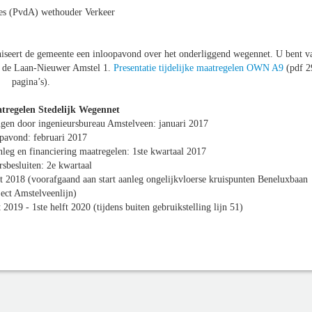
es (PvdA) wethouder Verkeer
iseert de gemeente een inloopavond over het onderliggend wegennet. U bent v
an de Laan-Nieuwer Amstel 1.
Presentatie tijdelijke maatregelen OWN A9
(pdf 2
pagina’s).
tregelen Stedelijk Wegennet
ingen door ingenieursbureau Amstelveen: januari 2017
pavond: februari 2017
g en financiering maatregelen: 1ste kwartaal 2017
rsbesluiten: 2e kwartaal
ft 2018 (voorafgaand aan start aanleg ongelijkvloerse kruispunten Beneluxbaan
ject Amstelveenlijn)
2019 - 1ste helft 2020 (tijdens buiten gebruikstelling lijn 51)