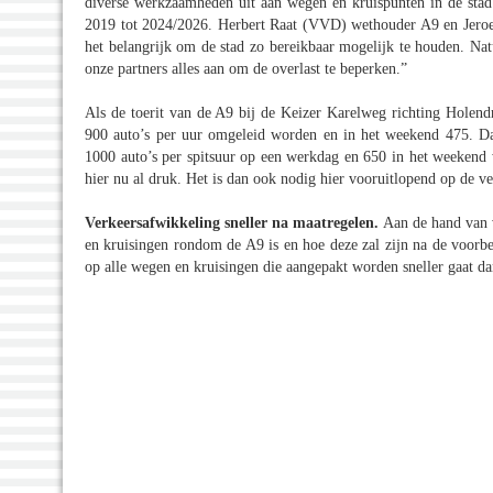
diverse werkzaamheden uit aan wegen en kruispunten in de stad.
2019 tot 2024/2026. Herbert Raat (VVD) wethouder A9 en Jeroe
het belangrijk om de stad zo bereikbaar mogelijk te houden. Na
onze partners alles aan om de overlast te beperken.”
Als de toerit van de A9 bij de Keizer Karelweg richting Holendr
900 auto’s per uur omgeleid worden en in het weekend 475. Daar
1000 auto’s per spitsuur op een werkdag en 650 in het weekend w
hier nu al druk. Het is dan ook nodig hier vooruitlopend op de v
Verkeersafwikkeling sneller na maatregelen.
Aan de hand van 
en kruisingen rondom de A9 is en hoe deze zal zijn na de voorbe
op alle wegen en kruisingen die aangepakt worden sneller gaat da