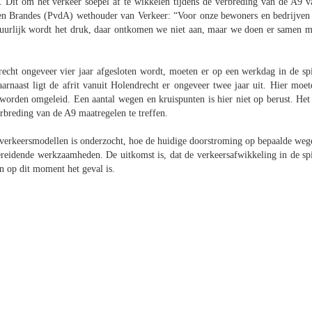
 Dit om het verkeer soepel af te wikkelen tijdens de verbreding van de A9 v
n Brandes (PvdA) wethouder van Verkeer: “Voor onze bewoners en bedrijven 
tuurlijk wordt het druk, daar ontkomen we niet aan, maar we doen er samen m
echt ongeveer vier jaar afgesloten wordt, moeten er op een werkdag in de spi
naast ligt de afrit vanuit Holendrecht er ongeveer twee jaar uit. Hier moet
orden omgeleid. Een aantal wegen en kruispunten is hier niet op berust. Het 
erbreding van de A9 maatregelen te treffen.
verkeersmodellen is onderzocht, hoe de huidige doorstroming op bepaalde weg
reidende werkzaamheden. De uitkomst is, dat de verkeersafwikkeling in de spi
n op dit moment het geval is.