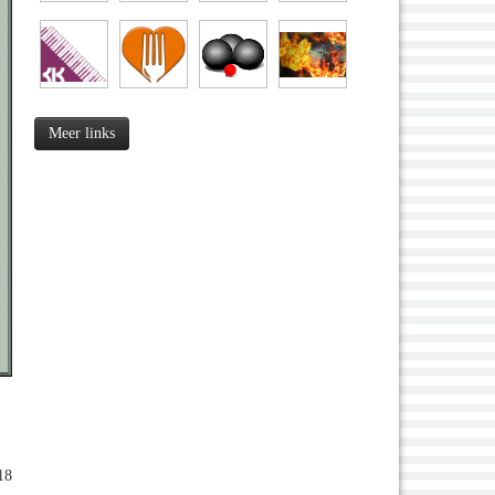
Meer links
18