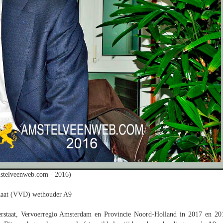
stelveenweb.com - 2016)
Raat (VVD) wethouder A9
rstaat, Vervoerregio Amsterdam en Provincie Noord-Holland in 2017 en 20