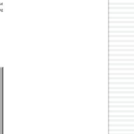
at
ng