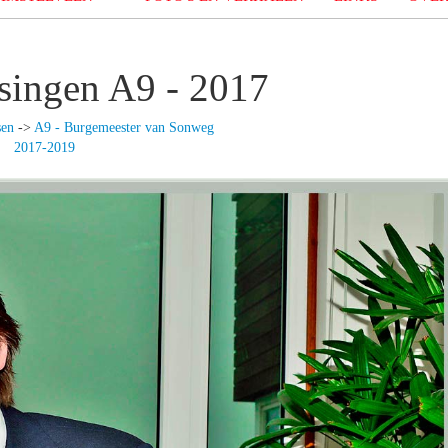
ingen A9 - 2017
sen
->
A9 - Burgemeester van Sonweg
2017-2019