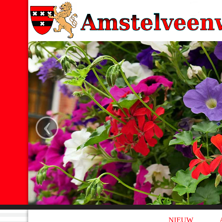
‹
NIEUW