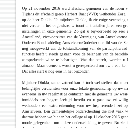
Op 21 november 2016 werd afscheid genomen van de leden van
Tijdens dit afscheid greep Herbert Raat (VVD) wethouder Zorg, d
op de heer Dinkla! 'Ja mijnheer Dinkla, ik zie enige verrassing
niet verder in het ongewisse. U toont al tientallen jaren een gr
instellingen in onze gemeente. Zo gaf u bijvoorbeeld op zeer a
Amstelland, vicevoorzitter van de Vereniging van Amstelveense
Ouderen Bond, afdeling Amstelveen/Ouderkerk en lid van de Seni
nog meegewerkt aan de totstandkoming van de participatieraad
functies heeft u steeds gestaan voor de belangen van de betrokk
aansprekende wijze te behartigen. Wat dat betreft, worden u k
aimabel. Maar eveneens wordt u gerespecteerd om uw brede kennis 
Dat alles siert u nog eens in het bijzonder.
Mijnheer Dinkla, samenvattend kan ik toch wel stellen, dat u ee
belangrijke verdiensten voor onze lokale gemeenschap op uw naam
eveneens in uw regelmatige contacten met de gemeente uw waard
inmiddels een hogere leeftijd bereikt en u gaat uw vrijwill
wethouders een extra erkenning voor uw inspirerende inzet o
Amstelveen. Een gemeentelijke onderscheiding die niet vaak w
daartoe hebben we binnen het college al op 11 oktober 2016 gen
mooie gelegenheid om u deze onderscheiding te geven. Nu zie i