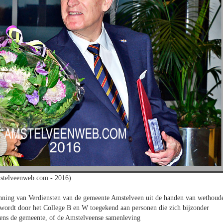
stelveenweb.com - 2016)
nning van Verdiensten van de gemeente Amstelveen uit de handen van wethoud
wordt door het College B en W toegekend aan personen die zich bijzonder
gens de gemeente, of de Amstelveense samenleving