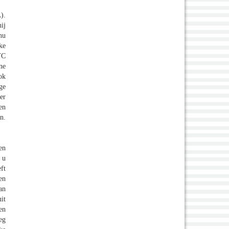
).
ij
nu
ke
TC
ne
ok
ge
er
en
n.
en
 u
ft
en
an
it
en
eg