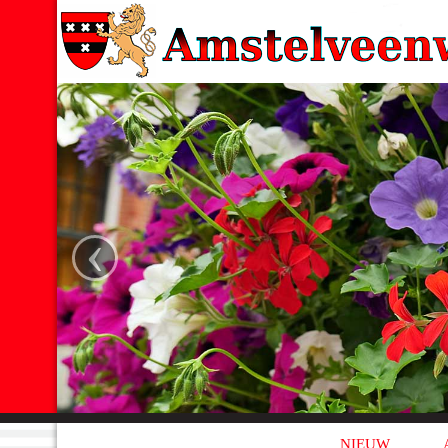
‹
NIEUW