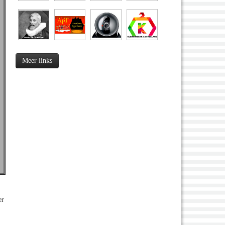
Meer links
er