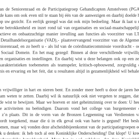
 de Seniorenraad en de Participatiegroep Gehandicapten Amstelveen (PGA
e kans om ook even stil te staan bij één van de aanwezigen en daarbij doelde h
 op uw gezicht. En eerlijk gezegd was dat ook mijn bedoeling. Maar ik laat u 
ote betrokkenheid en inzet rond tal van organisaties en sociaal-maatschappelij
ctieve en onbaatzuchtige manier invulling aan functies als voorzitter van L
 Detailhandelsorganisatie (VAD),- plaatsvervangend voorzitter van de Algeme
orenraad; en zo heeft u - als lid van de coördinatiecommissie voordracht - o
 Sociaal Domein. En het mag gezegd: Binnen al deze verschillende vrijwilli
en organisaties en instellingen. En daarbij wist u deze belangen ook op een ze
arakteristieken toebemeten als teamspeler, kritisch-opbouwend, zorgvuldig 
en ervaring en het feit, dat u resultaten altijd in gezamenlijkheid wil behale
n vrijwilliger in hart en nieren bent. En zonder meer heeft u door de jaren he
 weten te zetten. Daarbij wil ik natuurlijk ook niet vergeten te zeggen, dat
e wist te bewijzen. Maar we hoeven er niet geheimzinnig over te doen: U hee
ige activiteiten nu beëindigen. Daarom vond het college van burgemeester 
p z’n plaats. Dit in de vorm van de Bronzen Legpenning van Verdiensten v
ordt toegekend, maar die ú in elk geval ook van harte is gegund! Het beslu
omen, maar wij vonden deze afscheidsbijeenkomst van de participatiegroepen e
k u denken: ik heb toch al een Koninklijke Onderscheiding! Dat klopt! U kre