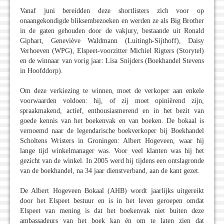
Vanaf juni bereidden deze shortlisters zich voor op
onaangekondigde bliksembezoeken en werden ze als Big Brother
in de gaten gehouden door de vakjury, bestaande uit Ronald
Giphart, Geneviève Waldmann (Luitingh-Sijthoff), Daisy
Verhoeven (WPG), Elspeet-voorzitter Michiel Rigters (Storytel)
en de winnaar van vorig jaar: Lisa Snijders (Boekhandel Stevens
in Hoofddorp).
Om deze verkiezing te winnen, moet de verkoper aan enkele
voorwaarden voldoen: hij, of zij moet opiniërend zijn,
spraakmakend, actief, enthousiasmerend en in het bezit van
goede kennis van het boekenvak en van boeken. De bokaal is
vernoemd naar de legendarische boekverkoper bij Boekhandel
Scholtens Wristers in Groningen: Albert Hogeveen, waar hij
lange tijd winkelmanager was. Voor veel klanten was hij het
gezicht van de winkel. In 2005 werd hij tijdens een ontslagronde
van de boekhandel, na 34 jaar dienstverband, aan de kant gezet.
De Albert Hogeveen Bokaal (AHB) wordt jaarlijks uitgereikt
door het Elspeet bestuur en is in het leven geroepen omdat
Elspeet van mening is dat het boekenvak niet buiten deze
ambassadeurs van het boek kan én om te laten zien dat