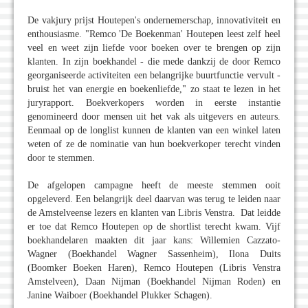
De vakjury prijst Houtepen's ondernemerschap, innovativiteit en
enthousiasme. "Remco 'De Boekenman' Houtepen leest zelf heel
veel en weet zijn liefde voor boeken over te brengen op zijn
klanten. In zijn boekhandel - die mede dankzij de door Remco
georganiseerde activiteiten een belangrijke buurtfunctie vervult -
bruist het van energie en boekenliefde," zo staat te lezen in het
juryrapport. Boekverkopers worden in eerste instantie
genomineerd door mensen uit het vak als uitgevers en auteurs.
Eenmaal op de longlist kunnen de klanten van een winkel laten
weten of ze de nominatie van hun boekverkoper terecht vinden
door te stemmen.
De afgelopen campagne heeft de meeste stemmen ooit
opgeleverd. Een belangrijk deel daarvan was terug te leiden naar
de Amstelveense lezers en klanten van Libris Venstra. Dat leidde
er toe dat Remco Houtepen op de shortlist terecht kwam. Vijf
boekhandelaren maakten dit jaar kans: Willemien Cazzato-
Wagner (Boekhandel Wagner Sassenheim), Ilona Duits
(Boomker Boeken Haren), Remco Houtepen (Libris Venstra
Amstelveen), Daan Nijman (Boekhandel Nijman Roden) en
Janine Waiboer (Boekhandel Plukker Schagen).