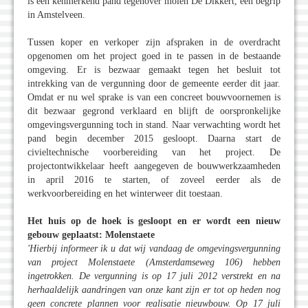
is een kenmerkend pand tegenover molen De Dikkert, een begrip
in Amstelveen.
Tussen koper en verkoper zijn afspraken in de overdracht
opgenomen om het project goed in te passen in de bestaande
omgeving. Er is bezwaar gemaakt tegen het besluit tot
intrekking van de vergunning door de gemeente eerder dit jaar.
Omdat er nu wel sprake is van een concreet bouwvoornemen is
dit bezwaar gegrond verklaard en blijft de oorspronkelijke
omgevingsvergunning toch in stand. Naar verwachting wordt het
pand begin december 2015 gesloopt. Daarna start de
civieltechnische voorbereiding van het project. De
projectontwikkelaar heeft aangegeven de bouwwerkzaamheden
in april 2016 te starten, of zoveel eerder als de
werkvoorbereiding en het winterweer dit toestaan.
Het huis op de hoek is gesloopt en er wordt een nieuw
gebouw geplaatst: Molenstaete
'Hierbij informeer ik u dat wij vandaag de omgevingsvergunning
van project Molenstaete (Amsterdamseweg 106) hebben
ingetrokken. De vergunning is op 17 juli 2012 verstrekt en na
herhaaldelijk aandringen van onze kant zijn er tot op heden nog
geen concrete plannen voor realisatie nieuwbouw. Op 17 juli