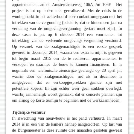
appartementen aan de Amsterdamseweg 106A t/m 106F. Het
project is tot op heden niet gerealiseerd. Met de crisis in de
woningmarkt in het achterhoofd is er coulant omgegaan met het
intrekken van de vergunning (beleid is, dat er binnen een jaar na
verlening van de omgevingsvergunning gestart moet zijn). In
deze casus is pas op 6 oktober 2014 een voornemen tot
intrekking van de verleende omgevings-vergunning verstuurd.
Op verzoek van de zaakgemachtigde is een eerste gesprek
gevoerd in december 2014, waarna een extra termijn is gegeven
tot begin maart 2015 om de te realiseren appartementen te
verkopen en daarmee de bouw te kunnen financieren. Er is
nogmaals een telefonische zienswijze gevraagd op 20 april jl.,
waarin door de zaakgemachtigde, net als in december is
aangegeven, dat er verkoopgesprekken gaande zijn met
potentiële kopers. Er zijn echter weer geen stukken overlegd,
waarbij aannemelijk wordt gemaakt, dat er concrete plannen zijn
om alsnog op korte termijn te beginnen met de werkzaamheden.
Tijdelijke verhuur
In afwachting van nieuwbouw is het pand verhuurd. In maart
2014 is in één van de kamers hennep aangetroffen. Op last van
de Burgemeester is deze ruimte drie maanden gesloten geweest