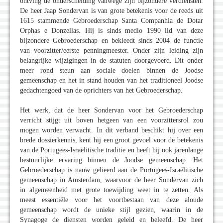
ontving de onderscheiding vanwege zijn bijzondere verdiensten.
De heer Jaap Sondervan is van grote betekenis voor de reeds uit
1615 stammende Gebroederschap Santa Companhia de Dotar
Orphas e Donzellas. Hij is sinds medio 1990 lid van deze
bijzondere Gebroederschap en bekleedt sinds 2004 de functie
van voorzitter/eerste penningmeester. Onder zijn leiding zijn
belangrijke wijzigingen in de statuten doorgevoerd. Dit onder
meer rond steun aan sociale doelen binnen de Joodse
gemeenschap en het in stand houden van het traditioneel Joodse
gedachtengoed van de oprichters van het Gebroederschap.
Het werk, dat de heer Sondervan voor het Gebroederschap
verricht stijgt uit boven hetgeen van een voorzittersrol zou
mogen worden verwacht. In dit verband beschikt hij over een
brede dossierkennis, kent hij een groot gevoel voor de betekenis
van de Portugees-Israëlitische traditie en heeft hij ook jarenlange
bestuurlijke ervaring binnen de Joodse gemeenschap. Het
Gebroederschap is nauw gelieerd aan de Portugees-Israëlitische
gemeenschap in Amsterdam, waarvoor de heer Sondervan zich
in algemeenheid met grote toewijding weet in te zetten. Als
meest essentiële voor het voortbestaan van deze aloude
gemeenschap wordt de unieke stijl gezien, waarin in de
Synagoge de diensten worden geleid en beleefd. De heer