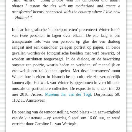
Julia Winter:
“Using photos from my childhood and family
photos I restore the ties with my motherland and create a
transformed history connected with the country where I live now
– Holland.”
In haar fotografische ‘dubbelportretten’ presenteert Winter foto’s
van twee personen in lagen over elkaar. De ene laag is een
transparante foto van een persoon op glas die een dialoog
aangaat met een daaronder gelegen portret op papier. In beide
gevallen worden de fotografische beelden met verf bewerkt, of
worden attributen toegevoegd. In de dialoog en de bewerking
ontstaat een poëzie, waarin heden en verleden, of mannelijk en
vrouwelijk een rol kunnen spelen. Met deze ‘crossovers’ toont
Winter hoe beelden in historische en culturele zin veranderlijk
kunnen zijn. Het werk van Winter is opgenomen in verschillende
museale en particuliere collecties. De expositie is te zien t/m 22
mei 2016.
Adres:
Museum Jan van der Togt
, Dorpsstraat 50,
1182 JE Amstelveen.
De opening van de tentoonstelling vond plaats – in aanwezigheid
van de kunstenaar – op zaterdag 9 april om 16.00 uur, en werd
verricht door Caroline L. van Weringh.