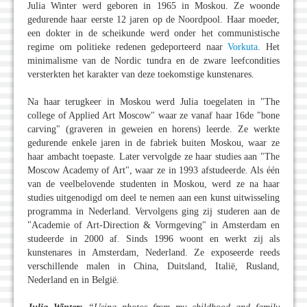
Julia Winter werd geboren in 1965 in Moskou. Ze woonde
gedurende haar eerste 12 jaren op de Noordpool. Haar moeder,
een dokter in de scheikunde werd onder het communistische
regime om politieke redenen gedeporteerd naar
Vorkuta
. Het
minimalisme van de Nordic tundra en de zware leefcondities
versterkten het karakter van deze toekomstige kunstenares.
Na haar terugkeer in Moskou werd Julia toegelaten in "The
college of Applied Art Moscow" waar ze vanaf haar 16de "bone
carving" (graveren in geweien en horens) leerde. Ze werkte
gedurende enkele jaren in de fabriek buiten Moskou, waar ze
haar ambacht toepaste. Later vervolgde ze haar studies aan "The
Moscow Academy of Art", waar ze in 1993 afstudeerde. Als één
van de veelbelovende studenten in Moskou, werd ze na haar
studies uitgenodigd om deel te nemen aan een kunst uitwisseling
programma in Nederland. Vervolgens ging zij studeren aan de
"Academie of Art-Direction & Vormgeving" in Amsterdam en
studeerde in 2000 af. Sinds 1996 woont en werkt zij als
kunstenares in Amsterdam, Nederland. Ze exposeerde reeds
verschillende malen in China, Duitsland, Italië, Rusland,
Nederland en in België.