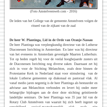
(Foto Amstelveenweb.com - 2016)
De leden van het College van de gemeente Amstelveen volgen de
ritueel van de zijkant van de zaal
De heer W. Plantinga, Lid in de Orde van Oranje-Nassau
De heer Plantinga was verpleegkundig directeur van de Lutherse
Diaconessen Inrichting in Amsterdam. En later was hij directeur
van het eveneens in Amsterdam gevestigde Maarten Lutherhuis.
Tot op heden regelt hij voor de veelal hoogbejaarde zusters uit
de Diaconessen Inrichting nog diverse zaken. Daarnaast zet hij
zich in voor de Stichting Melanchton, zoals deze binnen de
Protestantse Kerk in Nederland staat voor stimulering van de
lokale Lutherse gemeenten op diakonaal en pastoraal vlak. Al
vanaf medio jaren negentig is de heer Plantinga als bestuurder en
adviseur aan Melanchton verbonden en levert hij onder meer
belangrijke bijdragen aan de door deze stichting geïnitieerde
landelijke seminars. De heer Plantinga was 35 jaar lid van de
Rotary Club Amstelveen van waaruit hij zich heeft ingezet op
verschillend sociaal-maatschappelijk vlak zoals zijn