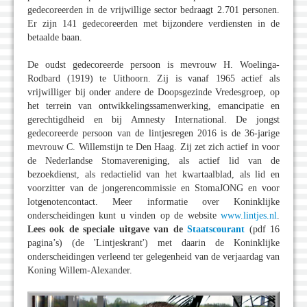
gedecoreerden in de vrijwillige sector bedraagt 2.701 personen.
Er zijn 141 gedecoreerden met bijzondere verdiensten in de
betaalde baan.
De oudst gedecoreerde persoon is mevrouw H. Woelinga-
Rodbard (1919) te Uithoorn. Zij is vanaf 1965 actief als
vrijwilliger bij onder andere de Doopsgezinde Vredesgroep, op
het terrein van ontwikkelingssamenwerking, emancipatie en
gerechtigdheid en bij Amnesty International. De jongst
gedecoreerde persoon van de lintjesregen 2016 is de 36-jarige
mevrouw C. Willemstijn te Den Haag. Zij zet zich actief in voor
de Nederlandse Stomavereniging, als actief lid van de
bezoekdienst, als redactielid van het kwartaalblad, als lid en
voorzitter van de jongerencommissie en StomaJONG en voor
lotgenotencontact. Meer informatie over Koninklijke
onderscheidingen kunt u vinden op de website
www.lintjes.nl
.
Lees ook de speciale uitgave van de
Staatscourant
(pdf 16
pagina’s) (de 'Lintjeskrant') met daarin de Koninklijke
onderscheidingen verleend ter gelegenheid van de verjaardag van
Koning Willem-Alexander.