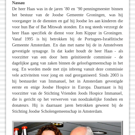
Nassau
De heer Haas was in de jaren ’80 en ’90 penningmeester binnen
het bestuur van de Joodse Gemeente Groningen, was hij
voorganger in de diensten en gaf hij Joodse les aan kinderen die
voor hun Bar of Bat Mitswah stonden. En nog steeds verzorgt de
heer Haas specifiek de dienst voor Jom Kippur in Groningen.
Vanaf 1995 is hij betrokken bij de Portugees-Israëlitische
Gemeente Amsterdam. En dan met name bij de in Amstelveen
gevestigde synagoge. In dat kader houdt de heer Haas - als
voorzitter van een door hem geïnitieerde commissie - de
dagelijkse gang van zaken binnen de geloofsgemeenschap in het
oog. En worden mede met zijn inbreng vanuit deze commissie
vele activiteiten voor jong en oud georganiseerd. Sinds 2003 is
hij bestuurder van Immanuel, het in Amsterdam gevestigde
eerste en enige Joodse Hospice in Europa. Daarnaast is hij
voorzitter van de Stichting Vrienden Joods Hospice Immanuel,
die is gericht op het verwerven van noodzakelijke fondsen en
donateurs. Hij is daarnaast jaren betrokken geweest bij de
Stichting Joodse Scholengemeenschap in Amsterdam.