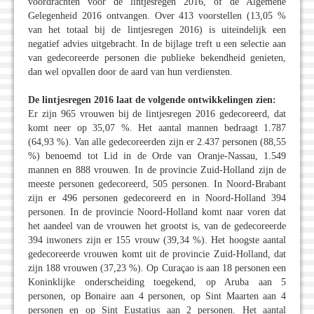
voordrachten voor de lintjesregen 2016, of de Algemene
Gelegenheid 2016 ontvangen. Over 413 voorstellen (13,05 %
van het totaal bij de lintjesregen 2016) is uiteindelijk een
negatief advies uitgebracht. In de bijlage treft u een selectie aan
van gedecoreerde personen die publieke bekendheid genieten,
dan wel opvallen door de aard van hun verdiensten.
De lintjesregen 2016 laat de volgende ontwikkelingen zien:
Er zijn 965 vrouwen bij de lintjesregen 2016 gedecoreerd, dat
komt neer op 35,07 %. Het aantal mannen bedraagt 1.787
(64,93 %). Van alle gedecoreerden zijn er 2.437 personen (88,55
%) benoemd tot Lid in de Orde van Oranje-Nassau, 1.549
mannen en 888 vrouwen. In de provincie Zuid-Holland zijn de
meeste personen gedecoreerd, 505 personen. In Noord-Brabant
zijn er 496 personen gedecoreerd en in Noord-Holland 394
personen. In de provincie Noord-Holland komt naar voren dat
het aandeel van de vrouwen het grootst is, van de gedecoreerde
394 inwoners zijn er 155 vrouw (39,34 %). Het hoogste aantal
gedecoreerde vrouwen komt uit de provincie Zuid-Holland, dat
zijn 188 vrouwen (37,23 %). Op Curaçao is aan 18 personen een
Koninklijke onderscheiding toegekend, op Aruba aan 5
personen, op Bonaire aan 4 personen, op Sint Maarten aan 4
personen en op Sint Eustatius aan 2 personen. Het aantal