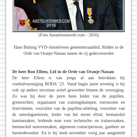
(Foto Amstelveenweb.com - 2016)
Hans Bulsing VVD-Amstelveen gemeenteraadslid, Ridder in de
Orde van Oranje-Nassau tussen de rij gedecoreerden
De heer Ron Ellens, Lid in de Orde van Oranje-Nassau
De heer Ellens is van jongs af aan betrokken bij
voetbalvereniging RODA ’23. Vanaf begin jaren zeventig is hij
ook op andere terreinen actief geworden binnen de vereniging.
Zo was hij door de jaren heen leider van de pupillen,
grensrechter, organisator van trainingskampen, toernooien en
festiviteiten, voorzitter van de pupillen-afdeling, voorzitter van
de zaterdagsenioren, leider van het eerste elftal, bestuurslid
kantinezaken, leidende man voor technische- en trainerszaken,
bestuurslid seniorenzaken, algemeen contactpersoon, gastheer en
barmedewerker. En is hij sinds november vorig jaar aangesteld