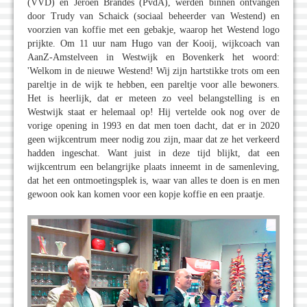
(VVD) en Jeroen Brandes (PvdA), werden binnen ontvangen
door Trudy van Schaick (sociaal beheerder van Westend) en
voorzien van koffie met een gebakje, waarop het Westend logo
prijkte. Om 11 uur nam Hugo van der Kooij, wijkcoach van
AanZ-Amstelveen in Westwijk en Bovenkerk het woord:
'Welkom in de nieuwe Westend! Wij zijn hartstikke trots om een
pareltje in de wijk te hebben, een pareltje voor alle bewoners.
Het is heerlijk, dat er meteen zo veel belangstelling is en
Westwijk staat er helemaal op! Hij vertelde ook nog over de
vorige opening in 1993 en dat men toen dacht, dat er in 2020
geen wijkcentrum meer nodig zou zijn, maar dat ze het verkeerd
hadden ingeschat. Want juist in deze tijd blijkt, dat een
wijkcentrum een belangrijke plaats inneemt in de samenleving,
dat het een ontmoetingsplek is, waar van alles te doen is en men
gewoon ook kan komen voor een kopje koffie en een praatje.