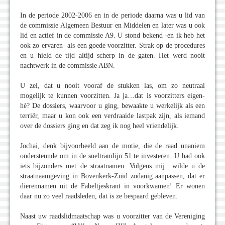
In de periode 2002-2006 en in de periode daarna was u lid van
de commissie Algemeen Bestuur en Middelen en later was u ook
lid en actief in de commissie A9. U stond bekend -en ik heb het
ook zo ervaren- als een goede voorzitter. Strak op de procedures
en u hield de tijd altijd scherp in de gaten. Het werd nooit
nachtwerk in de commissie ABN.
U zei, dat u nooit vooraf de stukken las, om zo neutraal
mogelijk te kunnen voorzitten. Ja ja…dat is voorzitters eigen-
hè? De dossiers, waarvoor u ging, bewaakte u werkelijk als een
terriër, maar u kon ook een verdraaide lastpak zijn, als iemand
over de dossiers ging en dat zeg ik nog heel vriendelijk.
Jochai, denk bijvoorbeeld aan de motie, die de raad unaniem
ondersteunde om in de sneltramlijn 51 te investeren. U had ook
iets bijzonders met de straatnamen. Volgens mij wilde u de
straatnaamgeving in Bovenkerk-Zuid zodanig aanpassen, dat er
dierennamen uit de Fabeltjeskrant in voorkwamen! Er wonen
daar nu zo veel raadsleden, dat is ze bespaard gebleven.
Naast uw raadslidmaatschap was u voorzitter van de Vereniging