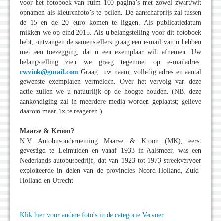
voor het fotoboek van ruim 100 pagina’s met zowel zwart/wit
opnamen als kleurenfoto’s te peilen. De aanschafprijs zal tussen
de 15 en de 20 euro komen te liggen. Als publicatiedatum
mikken we op eind 2015. Als u belangstelling voor dit fotoboek
hebt, ontvangen de samenstellers graag een e-mail van u hebben
met een toezegging, dat u een exemplaar wilt afnemen. Uw
belangstelling zien we graag tegemoet op e-mailadres:
cwvink@gmail.com
Graag uw naam, volledig adres en aantal
gewenste exemplaren vermelden. Over het vervolg van deze
actie zullen we u natuurlijk op de hoogte houden. (NB. deze
aankondiging zal in meerdere media worden geplaatst; gelieve
daarom maar 1x te reageren.)
Maarse & Kroon?
N.V. Autobusonderneming Maarse & Kroon (MK), eerst
gevestigd te Leimuiden en vanaf 1933 in Aalsmeer, was een
Nederlands autobusbedrijf, dat van 1923 tot 1973 streekvervoer
exploiteerde in delen van de provincies Noord-Holland, Zuid-
Holland en Utrecht.
Klik hier voor andere foto's in de categorie Vervoer