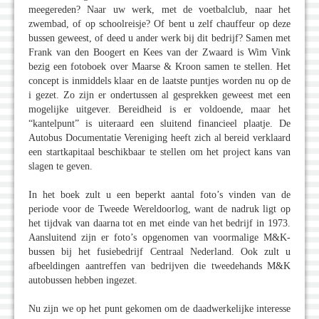
meegereden? Naar uw werk, met de voetbalclub, naar het
zwembad, of op schoolreisje? Of bent u zelf chauffeur op deze
bussen geweest, of deed u ander werk bij dit bedrijf? Samen met
Frank van den Boogert en Kees van der Zwaard is Wim Vink
bezig een fotoboek over Maarse & Kroon samen te stellen. Het
concept is inmiddels klaar en de laatste puntjes worden nu op de
i gezet. Zo zijn er ondertussen al gesprekken geweest met een
mogelijke uitgever. Bereidheid is er voldoende, maar het
“kantelpunt” is uiteraard een sluitend financieel plaatje. De
Autobus Documentatie Vereniging heeft zich al bereid verklaard
een startkapitaal beschikbaar te stellen om het project kans van
slagen te geven.
In het boek zult u een beperkt aantal foto’s vinden van de
periode voor de Tweede Wereldoorlog, want de nadruk ligt op
het tijdvak van daarna tot en met einde van het bedrijf in 1973.
Aansluitend zijn er foto’s opgenomen van voormalige M&K-
bussen bij het fusiebedrijf Centraal Nederland. Ook zult u
afbeeldingen aantreffen van bedrijven die tweedehands M&K
autobussen hebben ingezet.
Nu zijn we op het punt gekomen om de daadwerkelijke interesse