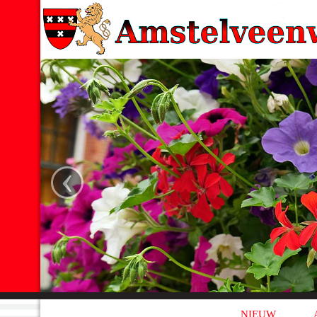
‹
NIEUW