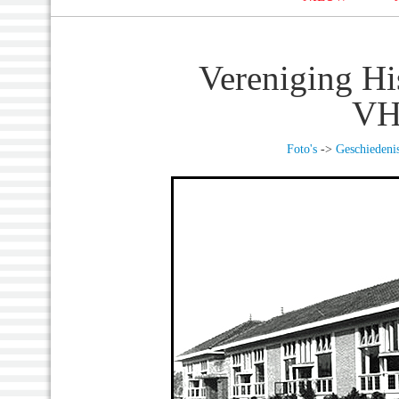
Vereniging Hi
VH
Foto's
->
Geschiedeni