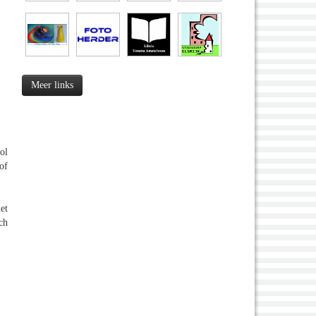
Meer links
ol
of
et
ch