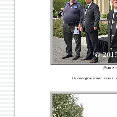
(Foto Am
De oorlogsveteranen staan al 