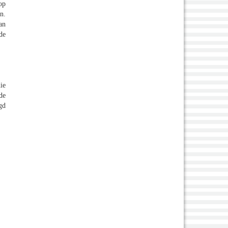
op
n.
an
de
ie
de
gd