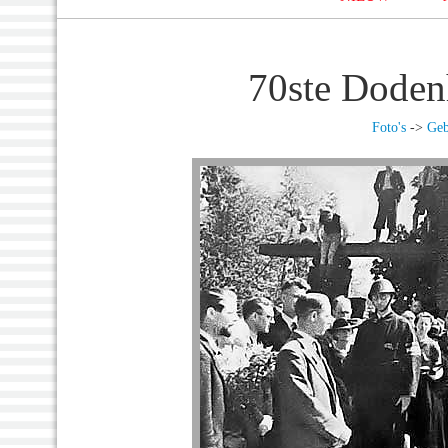
70ste Doden
Foto's
->
Geb