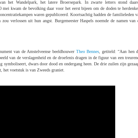
an het Wandelpark, het latere Broersepark. In zwarte letters stond daar
10 mei kwam de bevolking daar voor het eerst bijeen om de doden te herdenke
e concentratiekampen waren gepubliceerd. Koortsachtig hadden de familieleden v
 zou verlossen uit hun angst. Burgemeester Haspels noemde de namen van 
monument van de Amstelveense beeldhouwer
Theo Bennes
, getiteld: “Aan hen d
beeld van de verslagenheid en de droefenis dragen in de figuur van een treuren
g symboliseert, dwars door dood en ondergang heen. De drie zuilen zijn gezaa
, het voetstuk is van Zweeds graniet.