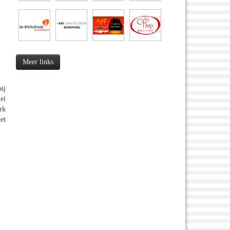
Meer links
ij
ei
rk
et