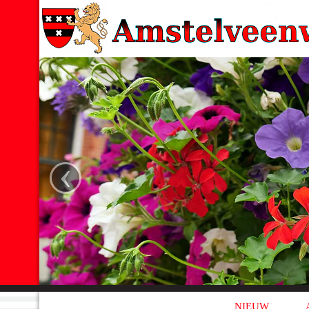
‹
NIEUW