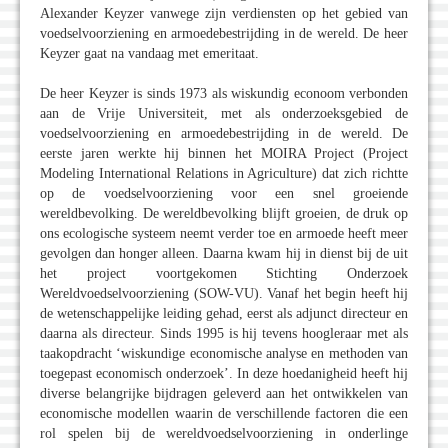
Alexander Keyzer vanwege zijn verdiensten op het gebied van
voedselvoorziening en armoedebestrijding in de wereld. De heer
Keyzer gaat na vandaag met emeritaat.
De heer Keyzer is sinds 1973 als wiskundig econoom verbonden
aan de Vrije Universiteit, met als onderzoeksgebied de
voedselvoorziening en armoedebestrijding in de wereld. De
eerste jaren werkte hij binnen het MOIRA Project (Project
Modeling International Relations in Agriculture) dat zich richtte
op de voedselvoorziening voor een snel groeiende
wereldbevolking. De wereldbevolking blijft groeien, de druk op
ons ecologische systeem neemt verder toe en armoede heeft meer
gevolgen dan honger alleen. Daarna kwam hij in dienst bij de uit
het project voortgekomen Stichting Onderzoek
Wereldvoedselvoorziening (SOW-VU). Vanaf het begin heeft hij
de wetenschappelijke leiding gehad, eerst als adjunct directeur en
daarna als directeur. Sinds 1995 is hij tevens hoogleraar met als
taakopdracht ‘wiskundige economische analyse en methoden van
toegepast economisch onderzoek’. In deze hoedanigheid heeft hij
diverse belangrijke bijdragen geleverd aan het ontwikkelen van
economische modellen waarin de verschillende factoren die een
rol spelen bij de wereldvoedselvoorziening in onderlinge