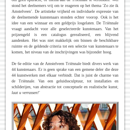
stond het deelnemers vrij om te reageren op het thema 'Zo zie ik
Amstelveen’. De artistieke vrijheid en individuele expressie van
de deelnemende kunstenaars stonden echter voorop. Ook is het
idee van een winnaar en een geldprijs losgelaten. De Triënnale
vraagt aandacht voor alle geselecteerde kunstenaars. Van het
prijzengeld is een catalogus gerealiseerd, een blijvend
aandenken. Het was niet makkelijk om binnen de beschikbare
ruimte en de geldende criteria tot een selectie van kunstenaars te
komen, het niveau van de inschrijvingen was bijzonder hoog.
De 6e editie van de Amstelveen Triënnale biedt divers werk van
44 kunstenaars. Er is geen sprake van een gemene deler die deze
44 kunstwerken met elkaar verbindt. Dat is juist de charme van
de Triënnale. Van een geluidssculptuur, tot installaties en
schilderijen, van abstractie tot conceptuele en realistische kunst;
laat u verrassen!'