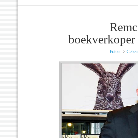
Remc
boekverkoper 
Foto's
->
Gebeur