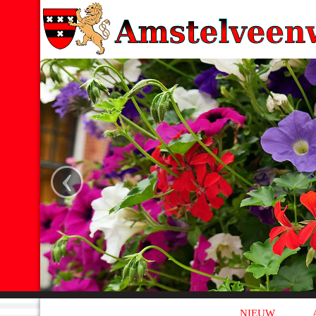
‹
NIEUW