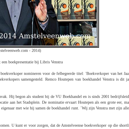
stelveenweb.com - 2014)
en boekpresentatie bij Libris Venstra
boekverkoper nomineren voor de felbegeerde titel: 'Boekverkoper van het Jaar
ekverkopers samengesteld. Remco Houtepen van boekhandel Venstra is dit ja
ak. Hij begon als student bij de VU Boekhandel en is sinds 2001 bedrijfsleid
locatie aan het Stadsplein. De nominatie ervaart Houtepen als een grote eer, ma
de eigenaar met wie hij samen de boekhandel runt. ´Wij zijn Venstra met zijn alle
d komen. U kunt er voor zorgen, dat de Amstelveense boekverkoper op die shortli