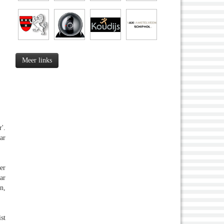
Meer links
'.
ar
er
ar
n,
st