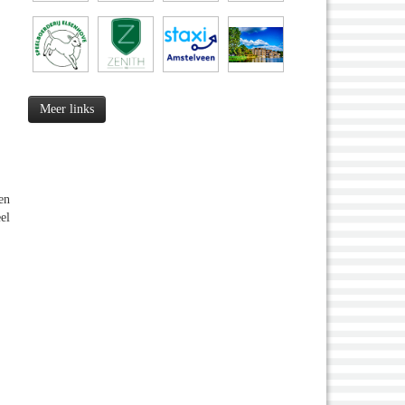
Meer links
en
el