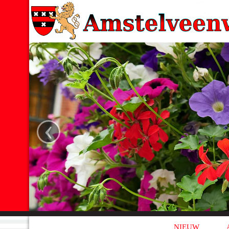
‹
NIEUW