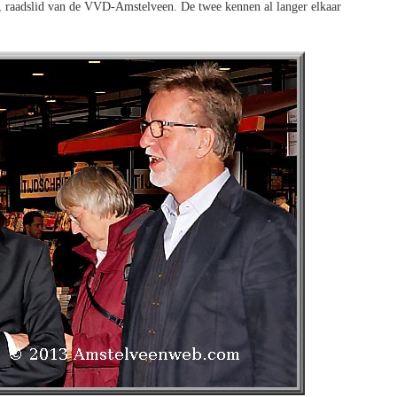
t, raadslid van de VVD-Amstelveen. De twee kennen al langer elkaar