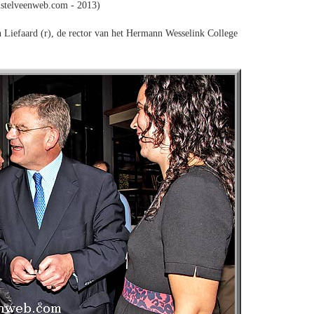
stelveenweb.com - 2013)
n Liefaard (r), de rector van het Hermann Wesselink College