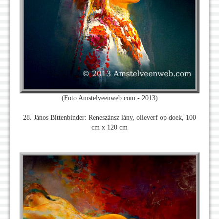
(Foto Amstelveenweb.com - 2013)
28. János Bittenbinder: Reneszánsz lány, olieverf op doek, 100
cm x 120 cm