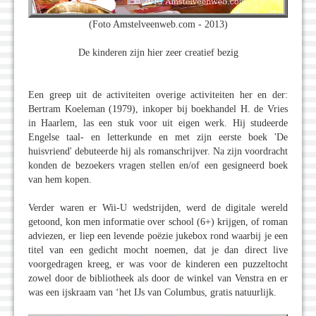
(Foto Amstelveenweb.com - 2013)
De kinderen zijn hier zeer creatief bezig
Een greep uit de activiteiten overige activiteiten her en der:
Bertram Koeleman (1979), inkoper bij boekhandel H. de Vries
in Haarlem, las een stuk voor uit eigen werk. Hij studeerde
Engelse taal- en letterkunde en met zijn eerste boek 'De
huisvriend' debuteerde hij als romanschrijver. Na zijn voordracht
konden de bezoekers vragen stellen en/of een gesigneerd boek
van hem kopen.
Verder waren er Wii-U wedstrijden, werd de digitale wereld
getoond, kon men informatie over school (6+) krijgen, of roman
adviezen, er liep een levende poëzie jukebox rond waarbij je een
titel van een gedicht mocht noemen, dat je dan direct live
voorgedragen kreeg, er was voor de kinderen een puzzeltocht
zowel door de bibliotheek als door de winkel van Venstra en er
was een ijskraam van ‘het IJs van Columbus, gratis natuurlijk.