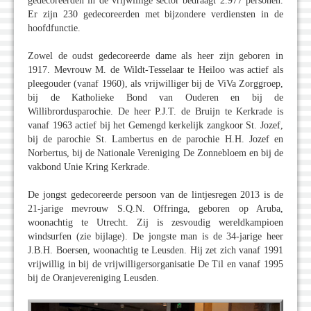
gedecoreerden in de vrijwillige sector bedraagt 2.977 personen.
Er zijn 230 gedecoreerden met bijzondere verdiensten in de
hoofdfunctie.
Zowel de oudst gedecoreerde dame als heer zijn geboren in
1917. Mevrouw M. de Wildt-Tesselaar te Heiloo was actief als
pleegouder (vanaf 1960), als vrijwilliger bij de ViVa Zorggroep,
bij de Katholieke Bond van Ouderen en bij de
Willibrordusparochie. De heer P.J.T. de Bruijn te Kerkrade is
vanaf 1963 actief bij het Gemengd kerkelijk zangkoor St. Jozef,
bij de parochie St. Lambertus en de parochie H.H. Jozef en
Norbertus, bij de Nationale Vereniging De Zonnebloem en bij de
vakbond Unie Kring Kerkrade.
De jongst gedecoreerde persoon van de lintjesregen 2013 is de
21-jarige mevrouw S.Q.N. Offringa, geboren op Aruba,
woonachtig te Utrecht. Zij is zesvoudig wereldkampioen
windsurfen (zie bijlage). De jongste man is de 34-jarige heer
J.B.H. Boersen, woonachtig te Leusden. Hij zet zich vanaf 1991
vrijwillig in bij de vrijwilligersorganisatie De Til en vanaf 1995
bij de Oranjevereniging Leusden.