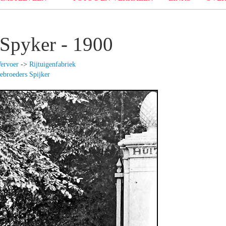
 Spyker - 1900
ervoer
->
Rijtuigenfabriek
ebroeders Spijker