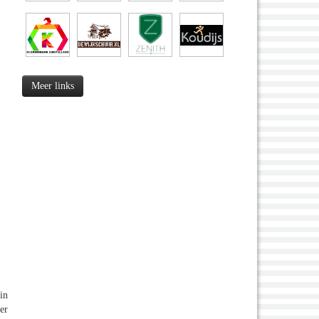
Meer links
in
er