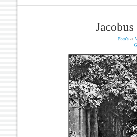
Jacobus
Foto's
->
V
G