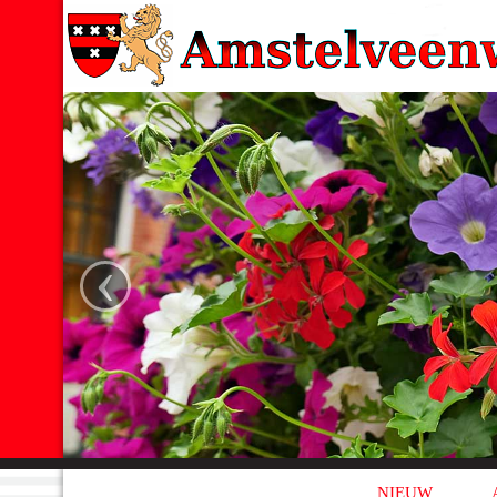
‹
NIEUW