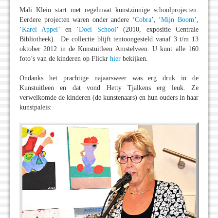
Mali Klein start met regelmaat kunstzinnige schoolprojecten.
Eerdere projecten waren onder andere ‘
Cobra
’, ‘
Mijn Boom
’,
‘
Karel Appel
’ en ‘
Doei School
’ (2010, expositie Centrale
Bibliotheek). De collectie blijft tentoongesteld vanaf 3 t/m 13
oktober 2012 in de Kunstuitleen Amstelveen. U kunt alle 160
foto’s van de kinderen op Flickr
hier
bekijken.
Ondanks het prachtige najaarsweer was erg druk in de
Kunstuitleen en dat vond Hetty Tjalkens erg leuk. Ze
verwelkomde de kinderen (de kunstenaars) en hun ouders in haar
kunstpaleis: