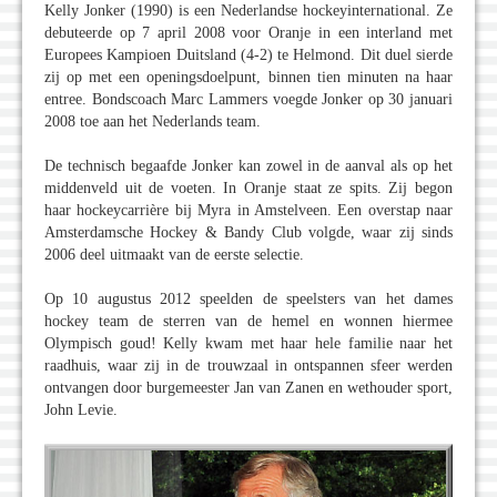
Kelly Jonker (1990) is een Nederlandse hockeyinternational. Ze
debuteerde op 7 april 2008 voor Oranje in een interland met
Europees Kampioen Duitsland (4-2) te Helmond. Dit duel sierde
zij op met een openingsdoelpunt, binnen tien minuten na haar
entree. Bondscoach Marc Lammers voegde Jonker op 30 januari
2008 toe aan het Nederlands team.
De technisch begaafde Jonker kan zowel in de aanval als op het
middenveld uit de voeten. In Oranje staat ze spits. Zij begon
haar hockeycarrière bij Myra in Amstelveen. Een overstap naar
Amsterdamsche Hockey & Bandy Club volgde, waar zij sinds
2006 deel uitmaakt van de eerste selectie.
Op 10 augustus 2012 speelden de speelsters van het dames
hockey team de sterren van de hemel en wonnen hiermee
Olympisch goud! Kelly kwam met haar hele familie naar het
raadhuis, waar zij in de trouwzaal in ontspannen sfeer werden
ontvangen door burgemeester Jan van Zanen en wethouder sport,
John Levie.