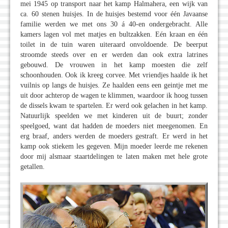
mei 1945 op transport naar het kamp Halmahera, een wijk van
ca. 60 stenen huisjes. In de huisjes bestemd voor één Javaanse
familie werden we met ons 30 á 40-en ondergebracht. Alle
kamers lagen vol met matjes en bultzakken. Eén kraan en één
toilet in de tuin waren uiteraard onvoldoende. De beerput
stroomde steeds over en er werden dan ook extra latrines
gebouwd. De vrouwen in het kamp moesten die zelf
schoonhouden. Ook ik kreeg corvee. Met vriendjes haalde ik het
vuilnis op langs de huisjes. Ze haalden eens een geintje met me
uit door achterop de wagen te klimmen, waardoor ik hoog tussen
de dissels kwam te spartelen. Er werd ook gelachen in het kamp.
Natuurlijk speelden we met kinderen uit de buurt; zonder
speelgoed, want dat hadden de moeders niet meegenomen. En
erg braaf, anders werden de moeders gestraft. Er werd in het
kamp ook stiekem les gegeven. Mijn moeder leerde me rekenen
door mij alsmaar staartdelingen te laten maken met hele grote
getallen.