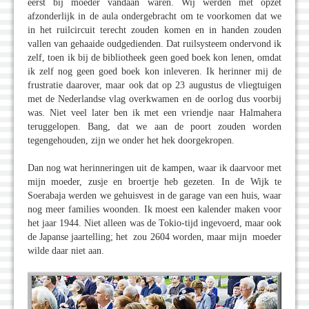
eerst bij moeder vandaan waren. Wij werden met opzet
afzonderlijk in de aula ondergebracht om te voorkomen dat we
in het ruilcircuit terecht zouden komen en in handen zouden
vallen van gehaaide oudgedienden. Dat ruilsysteem ondervond ik
zelf, toen ik bij de bibliotheek geen goed boek kon lenen, omdat
ik zelf nog geen goed boek kon inleveren. Ik herinner mij de
frustratie daarover, maar ook dat op 23 augustus de vliegtuigen
met de Nederlandse vlag overkwamen en de oorlog dus voorbij
was. Niet veel later ben ik met een vriendje naar Halmahera
teruggelopen. Bang, dat we aan de poort zouden worden
tegengehouden, zijn we onder het hek doorgekropen.
Dan nog wat herinneringen uit de kampen, waar ik daarvoor met
mijn moeder, zusje en broertje heb gezeten. In de Wijk te
Soerabaja werden we gehuisvest in de garage van een huis, waar
nog meer families woonden. Ik moest een kalender maken voor
het jaar 1944. Niet alleen was de Tokio-tijd ingevoerd, maar ook
de Japanse jaartelling; het zou 2604 worden, maar mijn moeder
wilde daar niet aan.