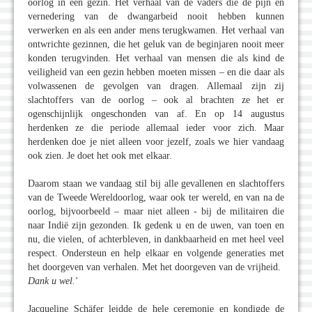
oorlog in één gezin. Het verhaal van de vaders die de pijn en
vernedering van de dwangarbeid nooit hebben kunnen
verwerken en als een ander mens terugkwamen. Het verhaal van
ontwrichte gezinnen, die het geluk van de beginjaren nooit meer
konden terugvinden. Het verhaal van mensen die als kind de
veiligheid van een gezin hebben moeten missen – en die daar als
volwassenen de gevolgen van dragen. Allemaal zijn zij
slachtoffers van de oorlog – ook al brachten ze het er
ogenschijnlijk ongeschonden van af. En op 14 augustus
herdenken ze die periode allemaal ieder voor zich. Maar
herdenken doe je niet alleen voor jezelf, zoals we hier vandaag
ook zien. Je doet het ook met elkaar.
Daarom staan we vandaag stil bij alle gevallenen en slachtoffers
van de Tweede Wereldoorlog, waar ook ter wereld, en van na de
oorlog, bijvoorbeeld – maar niet alleen - bij de militairen die
naar Indië zijn gezonden. Ik gedenk u en de uwen, van toen en
nu, die vielen, of achterbleven, in dankbaarheid en met heel veel
respect. Ondersteun en help elkaar en volgende generaties met
het doorgeven van verhalen. Met het doorgeven van de vrijheid.
Dank u wel.'
Jacqueline Schäfer leidde de hele ceremonie en kondigde de