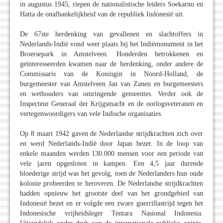
in augustus 1945, riepen de nationalistische leiders Soekarno en
Hatta de onafhankelijkheid van de republiek Indonesië uit.
De 67ste herdenking van gevallenen en slachtoffers in
Nederlands-Indië vond weer plaats bij het Indiëmonument in het
Broersepark in Amstelveen. Honderden betrokkenen en
geïnteresseerden kwamen naar de herdenking, onder andere de
Commissaris van de Koningin in Noord-Holland, de
burgemeester van Amstelveen Jan van Zanen en burgemeesters
en wethouders van omringende gemeentes. Verder ook de
Inspecteur Generaal der Krijgsmacht en de oorlogsveteranen en
vertegenwoordigers van vele Indische organisaties.
Op 8 maart 1942 gaven de Nederlandse strijdkrachten zich over
en werd Nederlands-Indië door Japan bezet. In de loop van
enkele maanden werden 130.000 mensen voor een periode van
vele jaren opgesloten in kampen. Een 4,5 jaar durende
bloederige strijd was het gevolg, toen de Nederlanders hun oude
kolonie probeerden te heroveren. De Nederlandse strijdkrachten
hadden opnieuw het grootste deel van het grondgebied van
Indonesië bezet en er volgde een zware guerrillastrijd tegen het
Indonesische vrijheidsleger Tentara Nasional Indonesia.