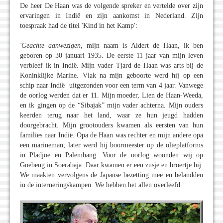
De heer De Haan was de volgende spreker en vertelde over zijn
ervaringen in Indië en zijn aankomst in Nederland. Zijn
toespraak had de titel 'Kind in het Kamp':
'Geachte aanwezigen
, mijn naam is Aldert de Haan, ik ben
geboren op 30 januari 1935. De eerste 11 jaar van mijn leven
verbleef ik in Indië. Mijn vader Tjard de Haan was arts bij de
Koninklijke Marine. Vlak na mijn geboorte werd hij op een
schip naar Indië uitgezonden voor een term van 4 jaar. Vanwege
de oorlog werden dat er 11. Mijn moeder, Lien de Haan-Weeda,
en ik gingen op de “Sibajak” mijn vader achterna. Mijn ouders
keerden terug naar het land, waar ze hun jeugd hadden
doorgebracht. Mijn grootouders kwamen als eersten van hun
families naar Indië. Opa de Haan was rechter en mijn andere opa
een marineman; later werd hij boormeester op de olieplatforms
in Pladjoe en Palembang. Voor de oorlog woonden wij op
Goebeng in Soerabaja. Daar kwamen er een zusje en broertje bij.
We maakten vervolgens de Japanse bezetting mee en belandden
in de interneringskampen. We hebben het allen overleefd.