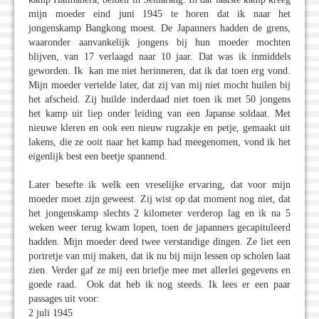
mijn moeder eind juni 1945 te horen dat ik naar het
jongenskamp Bangkong moest. De Japanners hadden de grens,
waaronder aanvankelijk jongens bij hun moeder mochten
blijven, van 17 verlaagd naar 10 jaar. Dat was ik inmiddels
geworden. Ik kan me niet herinneren, dat ik dat toen erg vond.
Mijn moeder vertelde later, dat zij van mij niet mocht huilen bij
het afscheid. Zij huilde inderdaad niet toen ik met 50 jongens
het kamp uit liep onder leiding van een Japanse soldaat. Met
nieuwe kleren en ook een nieuw rugzakje en petje, gemaakt uit
lakens, die ze ooit naar het kamp had meegenomen, vond ik het
eigenlijk best een beetje spannend.
Later besefte ik welk een vreselijke ervaring, dat voor mijn
moeder moet zijn geweest. Zij wist op dat moment nog niet, dat
het jongenskamp slechts 2 kilometer verderop lag en ik na 5
weken weer terug kwam lopen, toen de japanners gecapituleerd
hadden. Mijn moeder deed twee verstandige dingen. Ze liet een
portretje van mij maken, dat ik nu bij mijn lessen op scholen laat
zien. Verder gaf ze mij een briefje mee met allerlei gegevens en
goede raad. Ook dat heb ik nog steeds. Ik lees er een paar
passages uit voor:
2 juli 1945