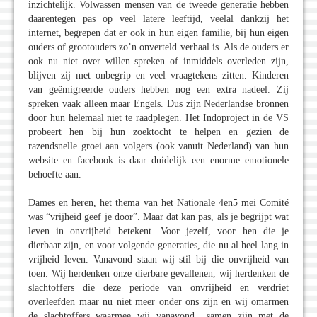
inzichtelijk. Volwassen mensen van de tweede generatie hebben
daarentegen pas op veel latere leeftijd, veelal dankzij het
internet, begrepen dat er ook in hun eigen familie, bij hun eigen
ouders of grootouders zo’n onverteld verhaal is. Als de ouders er
ook nu niet over willen spreken of inmiddels overleden zijn,
blijven zij met onbegrip en veel vraagtekens zitten. Kinderen
van geëmigreerde ouders hebben nog een extra nadeel. Zij
spreken vaak alleen maar Engels. Dus zijn Nederlandse bronnen
door hun helemaal niet te raadplegen. Het Indoproject in de VS
probeert hen bij hun zoektocht te helpen en gezien de
razendsnelle groei aan volgers (ook vanuit Nederland) van hun
website en facebook is daar duidelijk een enorme emotionele
behoefte aan.
Dames en heren, het thema van het Nationale 4en5 mei Comité
was “vrijheid geef je door”. Maar dat kan pas, als je begrijpt wat
leven in onvrijheid betekent. Voor jezelf, voor hen die je
dierbaar zijn, en voor volgende generaties, die nu al heel lang in
vrijheid leven. Vanavond staan wij stil bij die onvrijheid van
toen. Wij herdenken onze dierbare gevallenen, wij herdenken de
slachtoffers die deze periode van onvrijheid en verdriet
overleefden maar nu niet meer onder ons zijn en wij omarmen
de slachtoffers waarmee wij vanavond samen zijn met de