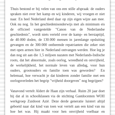
Thuis bestond er bij velen van ons een stille afspraak: de ouders
spraken niet over het kamp en wij kinderen, wij vroegen er niet
naar. En heel Nederland deed daar op zijn eigen wijze aan mee.
Ook nu nog. In het geschiedenisonderwijs met als minimum eis
de officieel vastgestelde “Canon van de Nederlandse
geschiedenis”, wordt niets verteld over de kamp- en bersiaptijd,
de 40.000 doden, de 130.000 mensen in jarenlange opsluiting
gevangen en de 300.000 ontheemde repatrianten die zeker niet
met open armen hier in Nederland ontvangen werden. Hoe leg je
dan nog uit aan die 1,5 miljoen nazaten met Nederlands-Indische
roots, dat het abnormale, zoals oorlog, wreedheid en onvrijheid,
de werkelijkheid, het normale leven van alledag, voor hun
ouders, grootouders en familie toen was geworden? En
helemaal, hoe verwacht je dat kinderen zonder familie met een
oorlogsverleden het begrip “vrijheid doorgeven” nog begrijpen?
Vanavond vertelt Aldert de Haan zijn verhaal. Ruim 20 jaar doet
hij dat al in schoolklassen via de stichting Gastdocenten WOII
werkgroep Zuidoost Azië. Deze derde generatie luistert altijd
geboeid naar dat kind van toen wat vertelt aan een kind van nu
hoe het was. Hij maakt voor hen onvrijheid voelbaar en