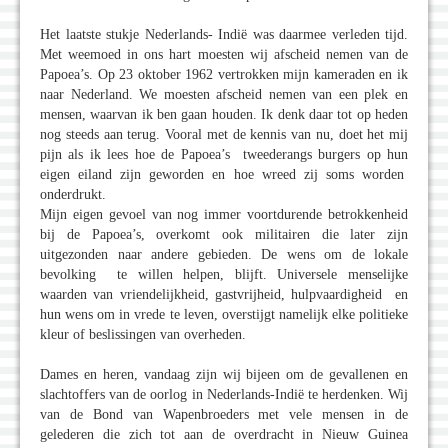
Het laatste stukje Nederlands- Indië was daarmee verleden tijd.
Met weemoed in ons hart moesten wij afscheid nemen van de
Papoea’s. Op 23 oktober 1962 vertrokken mijn kameraden en ik
naar Nederland. We moesten afscheid nemen van een plek en
mensen, waarvan ik ben gaan houden. Ik denk daar tot op heden
nog steeds aan terug. Vooral met de kennis van nu, doet het mij
pijn als ik lees hoe de Papoea’s tweederangs burgers op hun
eigen eiland zijn geworden en hoe wreed zij soms worden
onderdrukt.
Mijn eigen gevoel van nog immer voortdurende betrokkenheid
bij de Papoea’s, overkomt ook militairen die later zijn
uitgezonden naar andere gebieden. De wens om de lokale
bevolking te willen helpen, blijft. Universele menselijke
waarden van vriendelijkheid, gastvrijheid, hulpvaardigheid en
hun wens om in vrede te leven, overstijgt namelijk elke politieke
kleur of beslissingen van overheden.
Dames en heren, vandaag zijn wij bijeen om de gevallenen en
slachtoffers van de oorlog in Nederlands-Indië te herdenken. Wij
van de Bond van Wapenbroeders met vele mensen in de
gelederen die zich tot aan de overdracht in Nieuw Guinea