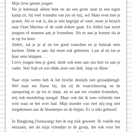
Mijn lieve groote jongen
Nu je helemaal alleen bent en als een grote man in een eigen
kamp zit, bij veel vrienden van jou en mij, wil Mam even met je
praten. Als er wat is, dat je niet begrijpt of weet, moet je heusch
naar Oom Marinus of de oude dokter gaan. En Aldert laat nooit
jongens of mannen aan je frunniken. Als ze aan je komen sla je
er op los hoor.
Aldert, zal je je af en toe goed wasschen en je bultzak eens
luchten. Denk er aan, dat moet ook gebeuren. Laat af en toe je
haar eens knippen…..
Lieve jongen hou je goed, denk ook eens aan ons hier en aan je
vader.
Veel liefs en een dikke zoen van Ank, Jaap en Mam.'
Naar mijn weten heb ik het briefje destijds niet geraadpleegd.
Wel staat me flauw bij, dat zij de waarschuwing en de
aansporing er op los te slaan, als ze aan me zouden frunniken,
mij ook mondeling meegaf. Maar ook dat ik toen volstrekt niet
wist waar ze het over had. Mijn moeder was met mij nog niet
toegekomen aan de bloemetjes en de bijtjes. Er is niks gebeurd.
In Bangkong (Semarang) ben ik erg ziek geweest. Ik voelde mij
eenzaam, net als mijn vriendjes in de groep, die ook voor het