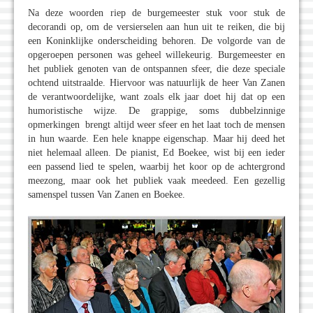
Na deze woorden riep de burgemeester stuk voor stuk de
decorandi op, om de versierselen aan hun uit te reiken, die bij
een Koninklijke onderscheiding behoren. De volgorde van de
opgeroepen personen was geheel willekeurig. Burgemeester en
het publiek genoten van de ontspannen sfeer, die deze speciale
ochtend uitstraalde. Hiervoor was natuurlijk de heer Van Zanen
de verantwoordelijke, want zoals elk jaar doet hij dat op een
humoristische wijze. De grappige, soms dubbelzinnige
opmerkingen brengt altijd weer sfeer en het laat toch de mensen
in hun waarde. Een hele knappe eigenschap. Maar hij deed het
niet helemaal alleen. De pianist, Ed Boekee, wist bij een ieder
een passend lied te spelen, waarbij het koor op de achtergrond
meezong, maar ook het publiek vaak meedeed. Een gezellig
samenspel tussen Van Zanen en Boekee.