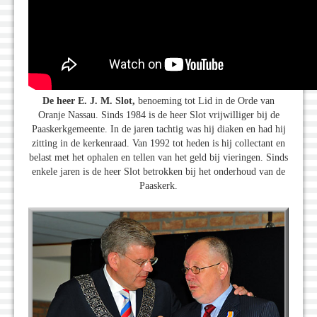
De heer E. J. M. Slot,
benoeming tot Lid in de Orde van
Oranje Nassau. Sinds 1984 is de heer Slot vrijwilliger bij de
Paaskerkgemeente. In de jaren tachtig was hij diaken en had hij
zitting in de kerkenraad. Van 1992 tot heden is hij collectant en
belast met het ophalen en tellen van het geld bij vieringen. Sinds
enkele jaren is de heer Slot betrokken bij het onderhoud van de
Paaskerk.