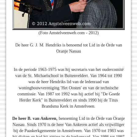
(Foto Amstelveenweb.com - 2012)
De heer G. J. M. Hendriks is benoemd tot Lid in de Orde van
Oranje Nassau
In de periode 1963-1975 was hij secretaris van het oudercomité
van de St. Michaelschool in Buitenveldert. Van 1964 tot 1990
was de heer Hendriks lid van de ledenraad van
woningbouwvereniging 'Het Oosten' en van de technische
commissie. Van 1987 tot 1992 was hij actief bij "De Goede
Herder Kerk" in Buitenveldert en sinds 1990 bij de Titus
Brandsma Kerk in Amstelveen.
De heer B. van Ankeren,
benoeming Lid in de Orde van Oranje
Nassau. Sinds 1970 is de heer Van Ankeren actief als vrijwilliger
bij de Paaskerkgemeente in Amstelveen. Van 1970 tot 1983 was
hij diaken en had hij zitting in de kerkenraad. Van 1986 tot 1997