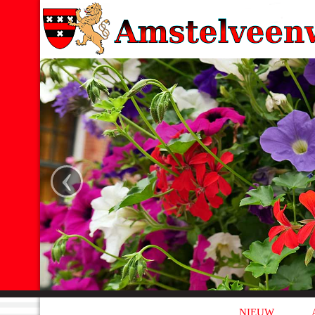
‹
NIEUW