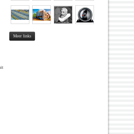
Meer links
it