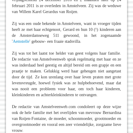
februari 2011 is ze overleden in Amstelveen. Zij was de weduwe
van Willem Karel Gerardus van Roijen.
Zij was een oude bekende in Amstelveen, want in vroeger tijden
heeft ze met haar echtgenoot, Gerard en hun 10 (!) kinderen aan
de Amsterdamseweg 511 gewoond, in het zogenaamde
'
Aemstelle
' gebouw- een fraaie stadsvilla.
Zij was tot het laatst toe helder van geest volgens haar familie.
De redactie van Amstelveenweb sprak regelmatig met haar en ze
was inderdaad heel geestig en altijd bereid om een grapje en een
praatje te maken. Gelukkig werd haar geheugen niet aangetast
door de tijd. Ze kon urenlang over haar leven praten met grote
levensvreugde, hoewel fysiek was ze hulpbehoevend, maar dat
was nooit een probleem voor haar, om toch haar kinderen,
kleinkinderen en achterkleinkinderen te ontvangen.
De redactie van Amstelveenweb.com condoleert op deze wijze
ook de hele familie met het overlijden van mevrouw Bernardina
van Roijen-Fontaine, de moeder, schoonmoeder, grootmoeder en
overgrootmoeder en vooral een zeer vriendelijke, zorgzame lieve
vrouw.