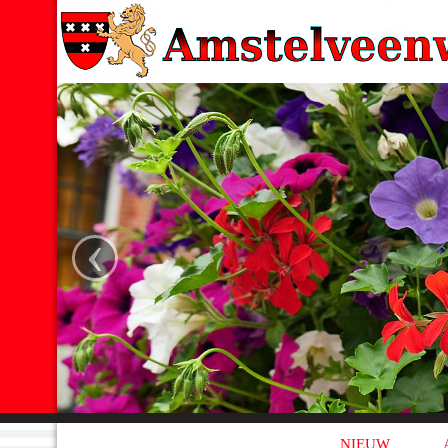
‹
NIEUW