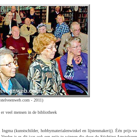
stelveenweb.com - 2011)
 er veel mensen in de bibliotheek
n Ingma (kunstschilder, hobbymaterialenwinkel en lijstenmakerij). Één prijs vo
Verder is er dit jaar ook een prijs te winnen die door de Stichting Amstelveen