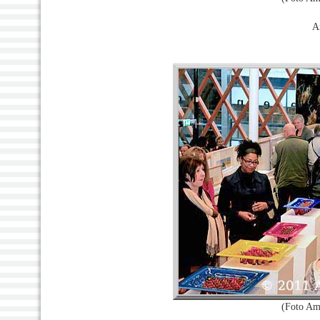
A
(Foto Am