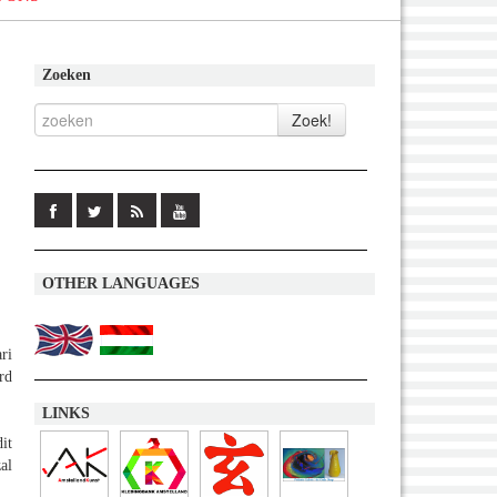
Zoeken
OTHER LANGUAGES
ri
rd
LINKS
it
al