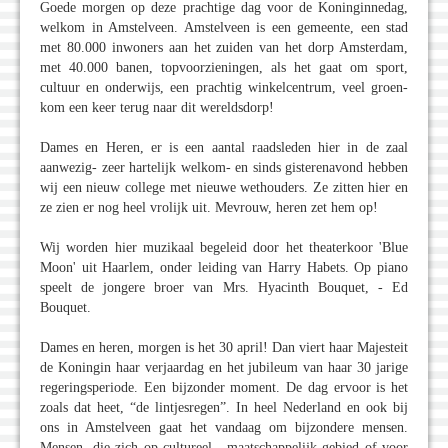
Goede morgen op deze prachtige dag voor de Koninginnedag,
welkom in Amstelveen. Amstelveen is een gemeente, een stad
met 80.000 inwoners aan het zuiden van het dorp Amsterdam,
met 40.000 banen, topvoorzieningen, als het gaat om sport,
cultuur en onderwijs, een prachtig winkelcentrum, veel groen-
kom een keer terug naar dit wereldsdorp!
Dames en Heren, er is een aantal raadsleden hier in de zaal
aanwezig- zeer hartelijk welkom- en sinds gisterenavond hebben
wij een nieuw college met nieuwe wethouders. Ze zitten hier en
ze zien er nog heel vrolijk uit. Mevrouw, heren zet hem op!
Wij worden hier muzikaal begeleid door het theaterkoor 'Blue
Moon' uit Haarlem, onder leiding van Harry Habets. Op piano
speelt de jongere broer van Mrs. Hyacinth Bouquet, - Ed
Bouquet.
Dames en heren, morgen is het 30 april! Dan viert haar Majesteit
de Koningin haar verjaardag en het jubileum van haar 30 jarige
regeringsperiode. Een bijzonder moment. De dag ervoor is het
zoals dat heet, “de lintjesregen”. In heel Nederland en ook bij
ons in Amstelveen gaat het vandaag om bijzondere mensen.
Mensen, die zich op cultureel-, maatschappelijk gebied of voor