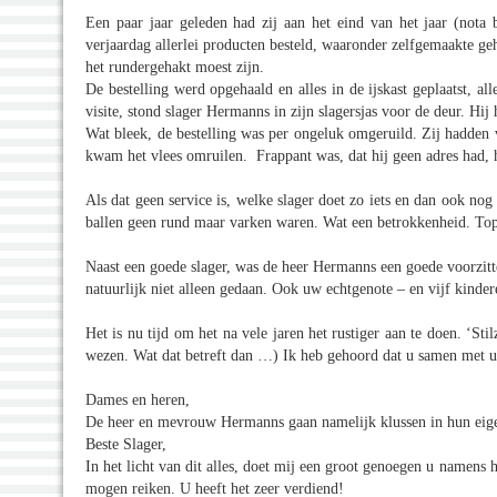
Een paar jaar geleden had zij aan het eind van het jaar (nota 
verjaardag allerlei producten besteld, waaronder zelfgemaakte geha
het rundergehakt moest zijn.
De bestelling werd opgehaald en alles in de ijskast geplaatst, all
visite, stond slager Hermanns in zijn slagersjas voor de deur. Hij 
Wat bleek, de bestelling was per ongeluk omgeruild. Zij hadden 
kwam het vlees omruilen. Frappant was, dat hij geen adres had,
Als dat geen service is, welke slager doet zo iets en dan ook nog
ballen geen rund maar varken waren. Wat een betrokkenheid. To
Naast een goede slager, was de heer Hermanns een goede voorzitte
natuurlijk niet alleen gedaan. Ook uw echtgenote – en vijf kinde
Het is nu tijd om het na vele jaren het rustiger aan te doen. ‘St
wezen. Wat dat betreft dan …) Ik heb gehoord dat u samen met 
Dames en heren,
De heer en mevrouw Hermanns gaan namelijk klussen in hun eige
Beste Slager,
In het licht van dit alles, doet mij een groot genoegen u namens
mogen reiken. U heeft het zeer verdiend!