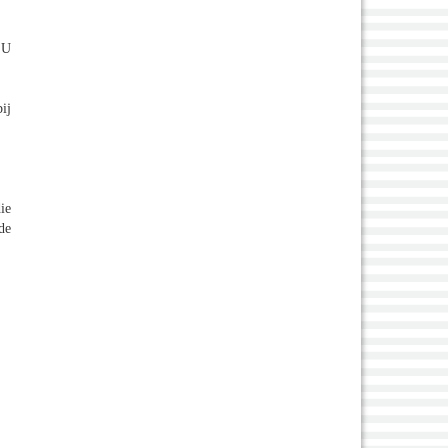
…U
ij
ie
de