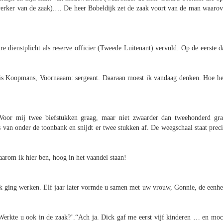
ewerker van de zaak).… De heer Bobeldijk zet de zaak voort van de man waarov
e dienstplicht als reserve officier (Tweede Luitenant) vervuld. Op de eerste d
 is Koopmans, Voornaaam: sergeant. Daaraan moest ik vandaag denken. Hoe he
 Voor mij twee biefstukken graag, maar niet zwaarder dan tweehonderd gr
es van onder de toonbank en snijdt er twee stukken af. De weegschaal staat preci
arom ik hier ben, hoog in het vaandel staan!
rk ging werken. Elf jaar later vormde u samen met uw vrouw, Gonnie, de eenhe
‘Werkte u ook in de zaak?’.“Ach ja. Dick gaf me eerst vijf kinderen … en moc