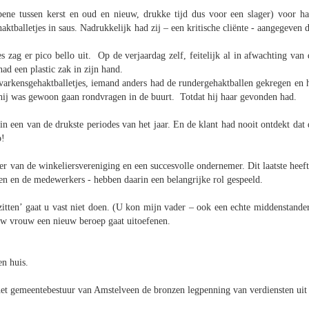
bene tussen kerst en oud en nieuw, drukke tijd dus voor een slager) voor ha
ktballetjes in saus. Nadrukkelijk had zij – een kritische cliënte - aangegeven d
es zag er pico bello uit. Op de verjaardag zelf, feitelijk al in afwachting van 
had een plastic zak in zijn hand.
varkensgehaktballetjes, iemand anders had de rundergehaktballen gekregen en h
 hij was gewoon gaan rondvragen in de buurt. Totdat hij haar gevonden had.
 in een van de drukste periodes van het jaar. En de klant had nooit ontdekt dat 
p!
r van de winkeliersvereniging en een succesvolle ondernemer. Dit laatste heeft
ren en de medewerkers - hebben daarin een belangrijke rol gespeeld.
ilzitten’ gaat u vast niet doen. (U kon mijn vader – ook een echte middenstander
uw vrouw een nieuw beroep gaat uitoefenen.
n huis.
 het gemeentebestuur van Amstelveen de bronzen legpenning van verdiensten uit 