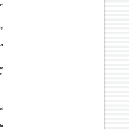
er
ag
et
am
es
id
ht