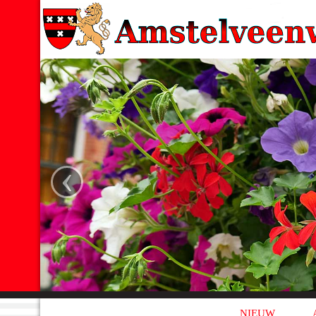
‹
NIEUW