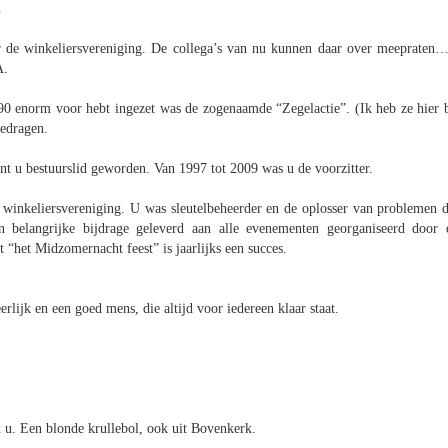
.
oor de winkeliersvereniging. De collega’s van nu kunnen daar over meepraten
A.
90 enorm voor hebt ingezet was de zogenaamde “Zegelactie”. (Ik heb ze hier b
gedragen.
t u bestuurslid geworden. Van 1997 tot 2009 was u de voorzitter.
e winkeliersvereniging. U was sleutelbeheerder en de oplosser van problemen d
 belangrijke bijdrage geleverd aan alle evenementen georganiseerd door 
“het Midzomernacht feest” is jaarlijks een succes.
rlijk en een goed mens, die altijd voor iedereen klaar staat.
 u. Een blonde krullebol, ook uit Bovenkerk.