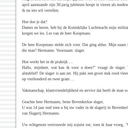
april aanstaande zijn 30-jarig jubileum hoopt te vieren als med
ik nu iets wil vertellen.
Hoe doe je dat?
Dames en heren, heb bij de Koninklijke Luchtmacht mijn militair
kregen we les. Les van de heer Koopmans.
De heer Koopmans stelde zich voor. Dat ging aldus. Mijn naam
die man? Hermanns. Voornaam: slager.
Hoe werkt het in de praktijk …
Hallo, mijnheer, wat kan ik voor u doen?" vraagt de slager.
alstublief! De slager is aan zet. Hij pakt een groot stuk rood vle
op vierhonderd en twee gram …
Vakmanschap, klantvriendelijkheid en service dat heeft de man wa
Geachte heer Hermanns, beste Bovenkerkse slager,
U was 14 jaar oud toen u bij uw vader in de slagerij in Bovenke
van Slagerij Hermanns.
Uw echtgenote vertrouwde mij zojuist toe, toen ik haar vroeg, 