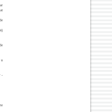
ar
at
de
ij
de
 u
 -
te