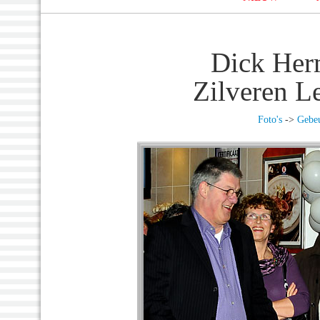
Dick Her
Zilveren L
Foto's
->
Gebeu