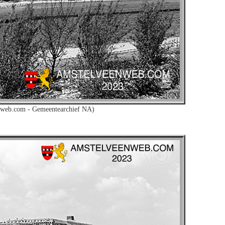
nweb.com - Gemeentearchief NA)