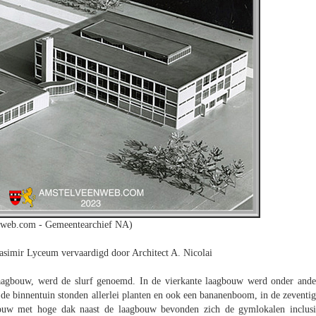
nweb.com - Gemeentearchief NA)
simir Lyceum vervaardigd door Architect A. Nicolai
laagbouw, werd de slurf genoemd. In de vierkante laagbouw werd onder ande
 de binnentuin stonden allerlei planten en ook een bananenboom, in de zeventig
bouw met hoge dak naast de laagbouw bevonden zich de gymlokalen inclusi