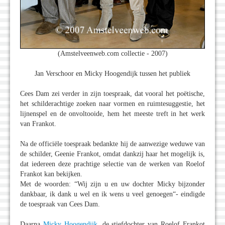
(Amstelveenweb.com collectie - 2007)
Jan Verschoor en Micky Hoogendijk tussen het publiek
Cees Dam zei verder in zijn toespraak, dat vooral het poëtische,
het schilderachtige zoeken naar vormen en ruimtesuggestie, het
lijnenspel en de onvoltooide, hem het meeste treft in het werk
van Frankot.
Na de officiële toespraak bedankte hij de aanwezige weduwe van
de schilder, Geenie Frankot, omdat dankzij haar het mogelijk is,
dat iedereen deze prachtige selectie van de werken van Roelof
Frankot kan bekijken.
Met de woorden: “Wij zijn u en uw dochter Micky bijzonder
dankbaar, ik dank u wel en ik wens u veel genoegen“- eindigde
de toespraak van Cees Dam.
Daarna
Micky Hoogendijk
, de stiefdochter van Roelof Frankot