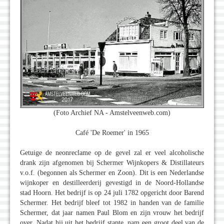
(Foto Archief NA - Amstelveenweb.com)
Café 'De Roemer' in 1965
Getuige de neonreclame op de gevel zal er veel alcoholische
drank zijn afgenomen bij Schermer Wijnkopers & Distillateurs
v.o.f. (begonnen als Schermer en Zoon). Dit is een Nederlandse
wijnkoper en destilleerderij gevestigd in de Noord-Hollandse
stad Hoorn. Het bedrijf is op 24 juli 1782 opgericht door Barend
Schermer. Het bedrijf bleef tot 1982 in handen van de familie
Schermer, dat jaar namen Paul Blom en zijn vrouw het bedrijf
over. Nadat hij uit het bedrijf stapte, nam een groot deel van de