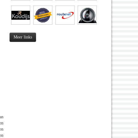
Meer links
an
en
en
en