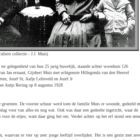
uliere collectie - J.J. Muis)
 ter gelegenheid van hun 25 jarig huwelijk, staande achter woonhuis 126
 van Jan ernaast, Gijsbert Muis met echtgenote Hillegonda van den Heuvel
en, Jozef Sr, Aafje Lelieveld en Jozef Jr
et Antje Rering op 8 augustus 1928
e groenten. De voorste schuur werd toen de familie Muis er woonde, gedeeld m
ag voor van alles en nog wat. Ook was daar een gedeelte ingericht, waar de 
voor de eitjes, want daar ging het om. Verder achter op het erf stond een sten
, waarvan er vier op zeer jonge leeftijd overlijden. Het is een gezin met zev