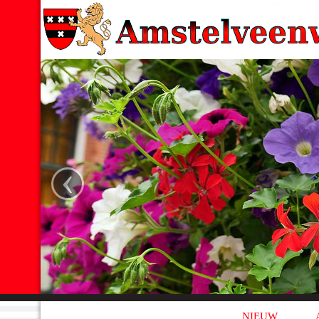
‹
NIEUW