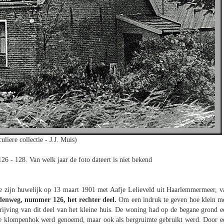
uliere collectie - J.J. Muis)
6 - 128. Van welk jaar de foto dateert is niet bekend
e zijn huwelijk op 13 maart 1901 met Aafje Lelieveld uit Haarlemmermeer, v
denweg, nummer 126, het rechter deel.
Om een indruk te geven hoe klein m
rijving van dit deel van het kleine huis. De woning had op de begane grond e
ie klompenhok werd genoemd, maar ook als bergruimte gebruikt werd. Door e