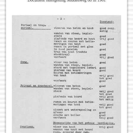
Document onteigening Middenweg 68 in 1961