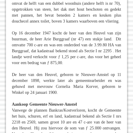
omvat de helft van een dubbel woonhuis (andere helft is nr 70),
opgetrokken van steen, het dak met hout beschoten en gedekt
met pannen, het bevat beneden 2 kamers en keuken plus
douchecel annex toilet, boven 3 kamers waarboven een vliering.
Op 16 december 1947 kocht de heer van den Heuvel van zijn
buurman, de heer Arie Burggraaf (nr 47) een stukje land. Dit
omvatte 700 c-are en was een onderdeel van de 3.99.80 HA van
Burggraaf, dat kadastraal bekend stond als Sectie I nr 2295 . Het
landje werd verkocht voor ƒ 1,25 per c-are, dus voor het geheel
voor een bedrag van ƒ 875,00.
De heer van den Heuvel, geboren te Nieuwer-Amstel op 11
december 1898, werkte later als gemeentearbeider en was
gehuwd met mevrouw Cornelia Maria Korver, geboren te
Winkel op 24 januari 1900.
Aankoop Gemeente Nieuwer-Amstel
Vanwege de plannen Bankras/Kostverloren, kocht de Gemeente
het huis, schuren, erf en land, kadastraal bekend als Sectie I nrs
2218 en 2569, samen groot 10 are en 47 c-are van de heer van
den Heuvel. Hij zou hiervoor de som van ƒ 25.000 ontvangen.