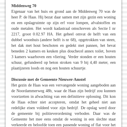
Middenweg 70
Eigenaar van het huis en grond aan de Middenweg 70 was de
heer P. de Haas. Hij bezat daar samen met zijn gezin een woning
en een opslagruimte op zijn erf voor lompen, afvalstoffen en
oude metalen. Het wordt kadastraal omschreven als Sectie I nr
2217, groot 0.02.97 HA. Het geheel omvat de helft van een
dubbel woonhuis (andere helft is nr 68), opgetrokken van steen,
het dak met hout beschoten en gedekt met pannen, het bevat
beneden 2 kamers en keuken plus douchecel annex toilet, boven
3 kamers waarboven een vliering. Verder stonden er een houten
schuur, gefundeerd op beton stroken van 9 bij 4,40 meter, een
plaatijzeren loods en nog een houten schuurtje.
Discussie met de Gemeente Nieuwer-Amstel
Het gezin de Haas was een vervangende woning aangeboden aan
de Noordammerweg 48b, waar de Haas zijn bedrijf zou kunnen
voortzetten in afwachting van een definitieve oplossing. Dit kon
de Haas echter niet accepteren, omdat het geheel niet aan
redelijke eisen voldeed voor zijn bedrijf. De opslag werd door
de gemeente bij politieverordening verboden. Daar was de
Gemeente het mee eens omdat de woning in een slechte staat
verkeerde en beloofde toen een passende woning of flat voor het