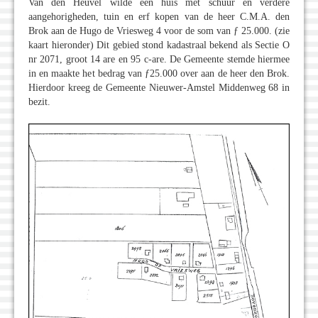
Van den Heuvel wilde een huis met schuur en verdere
aangehorigheden, tuin en erf kopen van de heer C.M.A. den
Brok aan de Hugo de Vriesweg 4 voor de som van ƒ 25.000. (zie
kaart hieronder) Dit gebied stond kadastraal bekend als Sectie O
nr 2071, groot 14 are en 95 c-are. De Gemeente stemde hiermee
in en maakte het bedrag van ƒ25.000 over aan de heer den Brok.
Hierdoor kreeg de Gemeente Nieuwer-Amstel Middenweg 68 in
bezit.