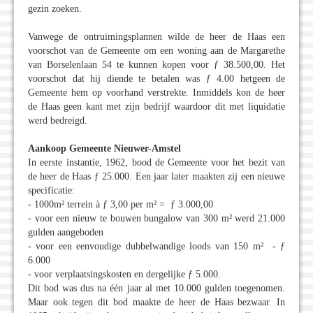
gezin zoeken.
Vanwege de ontruimingsplannen wilde de heer de Haas een
voorschot van de Gemeente om een woning aan de Margarethe
van Borselenlaan 54 te kunnen kopen voor ƒ 38.500,00. Het
voorschot dat hij diende te betalen was ƒ 4.00 hetgeen de
Gemeente hem op voorhand verstrekte. Inmiddels kon de heer
de Haas geen kant met zijn bedrijf waardoor dit met liquidatie
werd bedreigd.
Aankoop Gemeente Nieuwer-Amstel
In eerste instantie, 1962, bood de Gemeente voor het bezit van
de heer de Haas ƒ 25.000. Een jaar later maakten zij een nieuwe
specificatie:
- 1000m² terrein à ƒ 3,00 per m² = ƒ 3.000,00
- voor een nieuw te bouwen bungalow van 300 m² werd 21.000
gulden aangeboden
- voor een eenvoudige dubbelwandige loods van 150 m² - ƒ
6.000
- voor verplaatsingskosten en dergelijke ƒ 5.000.
Dit bod was dus na één jaar al met 10.000 gulden toegenomen.
Maar ook tegen dit bod maakte de heer de Haas bezwaar. In