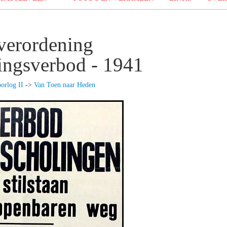
erordening
ngsverbod - 1941
orlog II
->
Van Toen naar Heden