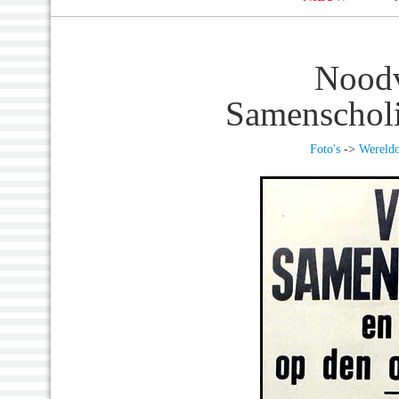
Noodv
Samenscholi
Foto's
->
Wereldo