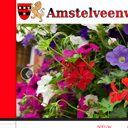
‹
NIEUW