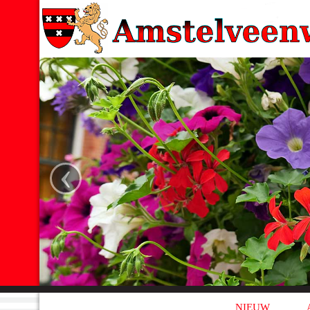
‹
NIEUW