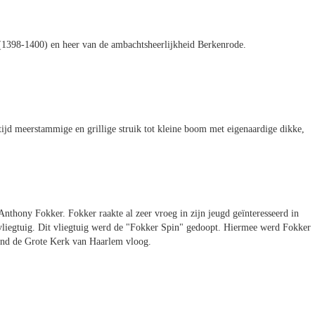
(1398-1400) en heer van de ambachtsheerlijkheid Berkenrode.
ltijd meerstammige en grillige struik tot kleine boom met eigenaardige dikke,
nthony Fokker. Fokker raakte al zeer vroeg in zijn jeugd geïnteresseerd in
 vliegtuig. Dit vliegtuig werd de "Fokker Spin" gedoopt. Hiermee werd Fokker
rond de Grote Kerk van Haarlem vloog.