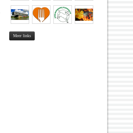
.
Meer links